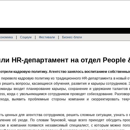
|
|
|
кономика
Социум
Фестивали
Бизнес-блоги
или HR-департамент на отдел People &
отрели кадровую политику. Агентство занялось воспитанием собственны
p перевело кадровую политику из традиционного HR-департамента в новый от
ы решить вопросы, касающиеся обучения, развития и карьеры сотрудников. 
команды входит планирование карьеры, сохранение и удержание талантов в
cess, когда с увольняющимся сотрудником проводят собеседование. Разгово
хода, выявить проблемные стороны компании и скорректировать теку
ить ценных для агентства сотрудников, решить сложные ситуации, узнать о
вление об уходе. По словам Тиуновой, чаще всего приходят обсудить пр
ски в компании появился независимый специалист, с которым можно пого