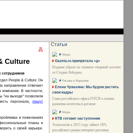
Статьи
Медиа
 Culture
Gazeta.ru припрятала «g»
Издание убрало из «шапки» спорный логотип
от Студии Лебедева
х сотрудников
дел People & Culture. Он
Реклама и Маркетинг
За направление отвечает
Елена Чувахина: Мы будем растить
 компании. В частности,
свои кадры
ры "на выходе" позволили
Глава российского офиса FITCH о планах
честь персонала,
пишут
развития агентства в регионе
Медиа
 проблемах и пожеланиях
RTB готовит наступление
офессиональные планы и
Технология к 2015 году займет 18%
ворить о своей карьере.
российского рынка интернет-рекламы