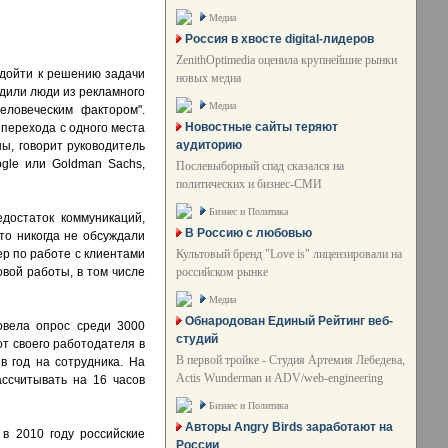
Медиа
Россия в хвосте digital-лидеров
ZenithOptimedia оценила крупнейшие рынки
одойти к решению задачи
новых медиа
одили люди из рекламного
Медиа
еловеческим фактором".
Новостные сайты теряют
 перехода с одного места
аудиторию
ы, говорит руководитель
ogle или Goldman Sachs,
Послевыборный спад сказался на
политических и бизнес-СМИ
Бизнес и Политика
достаток коммуникаций,
В Россию с любовью
что никогда не обсуждали
Культовый бренд "Love is" лицензировали на
р по работе с клиентами
российском рынке
вой работы, в том числе
Медиа
Обнародован Единый Рейтинг веб-
овела опрос среди 3000
студий
от своего работодателя в
В первой тройке - Студия Артемия Лебедева,
в год на сотрудника. На
Actis Wunderman и ADV/web-engineering
ассчитывать на 16 часов
Бизнес и Политика
Авторы Angry Birds заработают на
в 2010 году российские
России