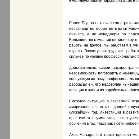
Ежегодную оценку персонала в Leo Bur
Ранее Тиунова отвечала за стратегич
нестандартно, посмотреть на ситуацию
бизнеса, а не менеджеры по персон
Большинство компаний минимизирует ин
работы на другое. Мы работаем в гум
отдела. Зачастую сотрудники, работ
сильнее по уровню профессионального
Действительно, самой распростране
невозможность поговорить с кем-нибуд
волнующую их тему профессионального
рассказал ей, что недоволен нынешни
позиция в одном из зарубежных офисо
Сложную ситуацию в рекламной отра
американцев, занятых в данной индуст
ближайший год. Инвестиции в развит
практике эта сумма чаще всего урез
обучения в год, тогда как в сети кофее
Axes Мanagement также провела мон