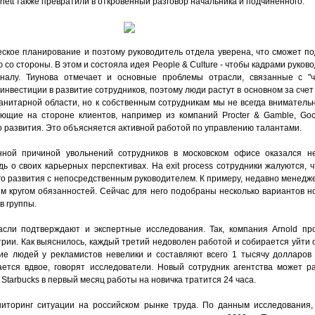
nett также превратили в откровенный разговор начальника и подчиненного.
еское планирование и поэтому руководитель отдела уверена, что сможет п
 со стороны. В этом и состояла идея People & Culture - чтобы кадрами руков
алу. Тиунова отмечает и основные проблемы отрасли, связанные с "ч
вестиции в развитие сотрудников, поэтому люди растут в основном за счет
анитарной области, но к собственным сотрудникам мы не всегда внимательн
ающие на стороне клиентов, например из компаний Procter & Gamble, Go
 развития. Это объясняется активной работой по управлению талантами.
нной причиной увольнений сотрудников в московском офисе оказался не
ь о своих карьерных перспективах. На exit process сотрудники жалуются, 
 развития с непосредственным руководителем. К примеру, недавно менедже
м кругом обязанностей. Сейчас для него подобраны несколько вариантов но
в группы.
сли подтверждают и экспертные исследования. Так, компания Arnold пр
рии. Как выяснилось, каждый третий недоволен работой и собирается уйти 
ие людей у рекламистов невелики и составляют всего 1 тысячу долларов 
ается вдвое, говорят исследователи. Новый сотрудник агентства может р
н Starbucks в первый месяц работы на новичка тратится 24 часа.
иторинг ситуации на российском рынке труда. По данным исследования, 