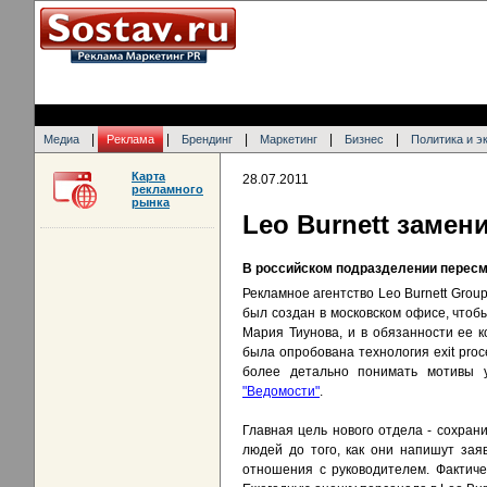
|
|
|
|
|
Медиа
Реклама
Брендинг
Маркетинг
Бизнес
Политика и э
Карта
28.07.2011
рекламного
рынка
Leo Burnett замен
В российском подразделении пересм
Рекламное агентство Leo Burnett Grou
был создан в московском офисе, чтоб
Мария Тиунова, и в обязанности ее 
была опробована технология exit pro
более детально понимать мотивы у
"Ведомости"
.
Главная цель нового отдела - сохран
людей до того, как они напишут зая
отношения с руководителем. Фактиче