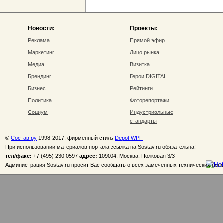
Новости:
Проекты:
Реклама
Прямой эфир
Маркетинг
Лицо рынка
Медиа
Визитка
Брендинг
Герои DIGITAL
Бизнес
Рейтинги
Политика
Фоторепортажи
Социум
Индустриальные
стандарты
©
Состав.ру
1998-2017, фирменный стиль
Depot WPF
При использовании материалов портала ссылка на Sostav.ru обязательна!
тел/факс:
+7 (495) 230 0597
адрес:
109004, Москва, Полковая 3/3
Администрация Sostav.ru просит Вас сообщать о всех замеченных технических неп