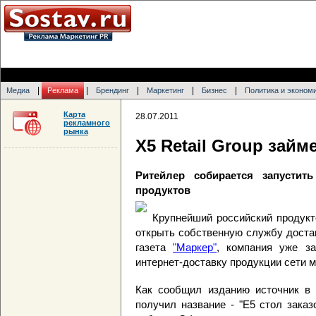
|
|
|
|
|
Медиа
Реклама
Брендинг
Маркетинг
Бизнес
Политика и эконом
Карта
28.07.2011
рекламного
рынка
X5 Retail Group займ
Ритейлер собирается запустит
продуктов
Крупнейший российский продукт
открыть собственную службу достав
газета
"Маркер"
, компания уже за
интернет-доставку продукции сети м
Как сообщил изданию источник в 
получил название - "Е5 стол зака