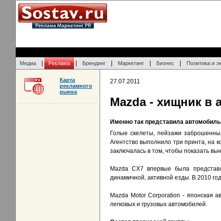
|
|
|
|
|
Медиа
Реклама
Брендинг
Маркетинг
Бизнес
Политика и э
Карта
27.07.2011
рекламного
рынка
Mazda - хищник в
Именно так представила автомобиль
Голые скелеты, пейзажи заброшенных
Агентство выполнило три принта, на 
заключалась в том, чтобы показать вы
Mazda CX7 впервые была представл
динамичной, активной езды. В 2010 го
Mazda Motor Corporation - японская
легковых и грузовых автомобилей.