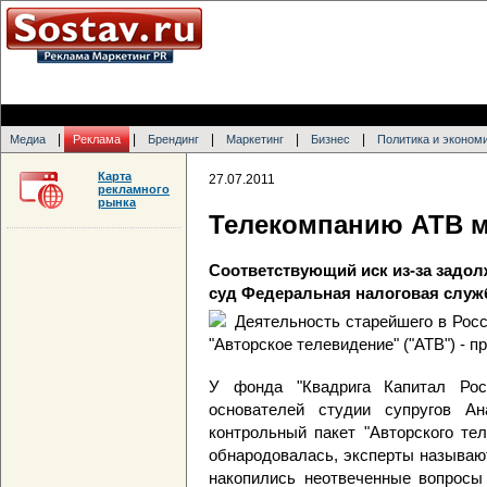
|
|
|
|
|
Медиа
Реклама
Брендинг
Маркетинг
Бизнес
Политика и эконом
Карта
27.07.2011
рекламного
рынка
Телекомпанию АТВ м
Соответствующий иск из-за задол
суд Федеральная налоговая служ
Деятельность старейшего в Росс
"Авторское телевидение" ("АТВ") - 
У фонда "Квадрига Капитал Рос
основателей студии супругов А
контрольный пакет "Авторского те
обнародовалась, эксперты называю
накопились неотвеченные вопросы 