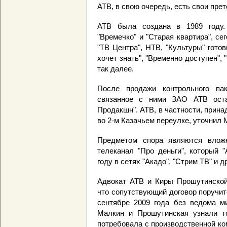
АТВ, в свою очередь, есть свои пре
АТВ была создана в 1989 году.
"Времечко" и "Старая квартира", сег
"ТВ Центра", НТВ, "Культуры" гото
хочет знать", "Временно доступен", 
так далее.
После продажи контрольного па
связанное с ними ЗАО АТВ оста
Продакшн". АТВ, в частности, прин
во 2-м Казачьем переулке, уточнил 
Предметом спора являются вложе
телеканал "Про деньги", который 
году в сетях "Акадо", "Стрим ТВ" и 
Адвокат АТВ и Киры Прошутинской 
что сопутствующий договор поручи
сентябре 2009 года без ведома ми
Малкин и Прошутинская узнали то
потребовала с производственной к