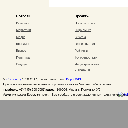
Новости:
Проекты:
Реклама
Прямой эфир
Маркетинг
Лицо рынка
Медиа
Визитка
Брендинг
Герои DIGITAL
Бизнес
Рейтинги
Политика
Фоторепортажи
Социум
Индустриальные
стандарты
©
Состав.ру
1998-2017, фирменный стиль
Depot WPF
При использовании материалов портала ссылка на Sostav.ru обязательна!
тел/факс:
+7 (495) 230 0597
адрес:
109004, Москва, Полковая 3/3
Администрация Sostav.ru просит Вас сообщать о всех замеченных технических неп