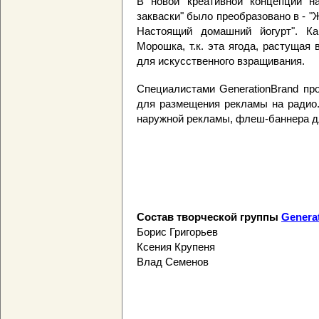
В новой креативной концепции на
закваски" было преобразовано в - "
Настоящий домашний йогурт". К
Морошка, т.к. эта ягода, растущая
для искусственного взращивания.
Специалистами GenerationBrand пр
для размещения рекламы на радио.
наружной рекламы, флеш-баннера дл
Состав творческой группы
Genera
Борис Григорьев
Ксения Крупеня
Влад Семенов