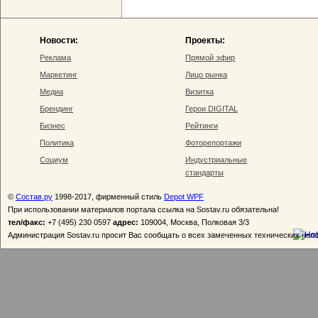
Новости:
Проекты:
Реклама
Прямой эфир
Маркетинг
Лицо рынка
Медиа
Визитка
Брендинг
Герои DIGITAL
Бизнес
Рейтинги
Политика
Фоторепортажи
Социум
Индустриальные
стандарты
©
Состав.ру
1998-2017, фирменный стиль
Depot WPF
При использовании материалов портала ссылка на Sostav.ru обязательна!
тел/факс:
+7 (495) 230 0597
адрес:
109004, Москва, Полковая 3/3
Администрация Sostav.ru просит Вас сообщать о всех замеченных технических неп