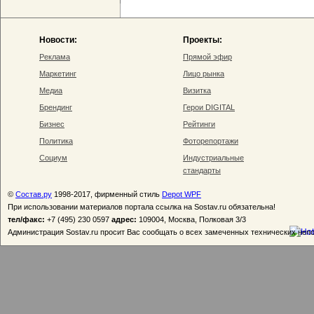
Новости:
Проекты:
Реклама
Прямой эфир
Маркетинг
Лицо рынка
Медиа
Визитка
Брендинг
Герои DIGITAL
Бизнес
Рейтинги
Политика
Фоторепортажи
Социум
Индустриальные
стандарты
©
Состав.ру
1998-2017, фирменный стиль
Depot WPF
При использовании материалов портала ссылка на Sostav.ru обязательна!
тел/факс:
+7 (495) 230 0597
адрес:
109004, Москва, Полковая 3/3
Администрация Sostav.ru просит Вас сообщать о всех замеченных технических неп