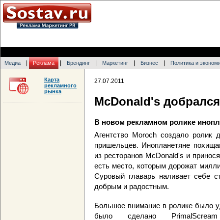
|
|
|
|
|
Медиа
Реклама
Брендинг
Маркетинг
Бизнес
Политика и эконом
Карта
27.07.2011
рекламного
рынка
McDonald's добралс
В новом рекламном ролике инопл
Агентство Moroch создало ролик д
пришельцев. Инопланетяне похищаю
из ресторанов McDonald's и принос
есть место, которым дорожат милл
Суровый главарь наливает себе ст
добрым и радостным.
Большое внимание в ролике было у
было сделано PrimalScream