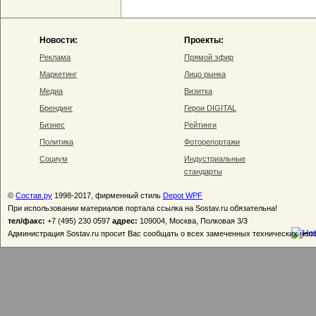
Новости:
Проекты:
Реклама
Прямой эфир
Маркетинг
Лицо рынка
Медиа
Визитка
Брендинг
Герои DIGITAL
Бизнес
Рейтинги
Политика
Фоторепортажи
Социум
Индустриальные
стандарты
©
Состав.ру
1998-2017, фирменный стиль
Depot WPF
При использовании материалов портала ссылка на Sostav.ru обязательна!
тел/факс:
+7 (495) 230 0597
адрес:
109004, Москва, Полковая 3/3
Администрация Sostav.ru просит Вас сообщать о всех замеченных технических неп