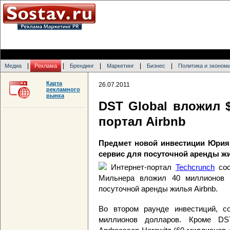
|
|
|
|
|
Медиа
Реклама
Брендинг
Маркетинг
Бизнес
Политика и эконом
Карта
26.07.2011
рекламного
рынка
DST Global вложил 
портал Airbnb
Предмет новой инвестиции Юрия
сервис для посуточной аренды ж
Интернет-портал
Techcrunch
соо
Мильнера вложил 40 миллионов д
посуточной аренды жилья Airbnb.
Во втором раунде инвестиций, с
миллионов долларов. Кроме DS