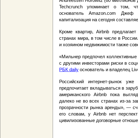
Andreessen Horowitz (60 миллионов д
Techcrunch упоминает о том, ч
основатель Amazon.com Джеф 
капитализация на сегодня составляе
Кроме квартир, Airbnb предлагает
странах мира, в том числе в Росси
и хозяином недвижимости также сов
«Мильнер предпочел коллективные 
с другими инвесторами риски в соц
РБК daily
основатель и владелец Live
Российский интернет-рынок уже
предпочитает вкладываться в заруб
американского Airbnb пока выгля
далеко не во всех странах из-за з
прозрачности рынка аренды», — счи
его словам, у Airbnb нет перспек
цивилизованные договорные отноше