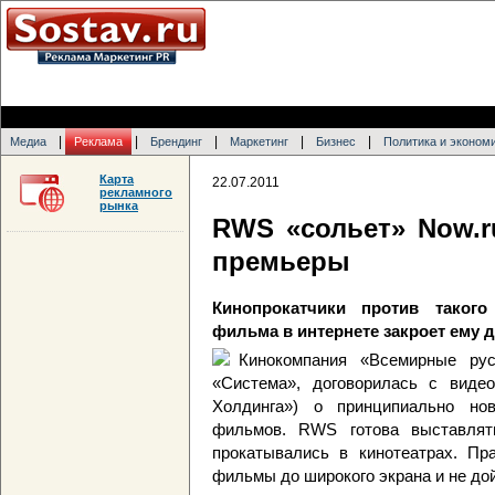
|
|
|
|
|
Медиа
Реклама
Брендинг
Маркетинг
Бизнес
Политика и эконом
Карта
22.07.2011
рекламного
рынка
RWS «сольет» Now.
премьеры
Кинопрокатчики против такого
фильма в интернете закроет ему 
Кинокомпания «Всемирные ру
«Система», договорилась с видео
Холдинга») о принципиально но
фильмов. RWS готова выставлят
прокатывались в кинотеатрах. Пра
фильмы до широкого экрана и не до