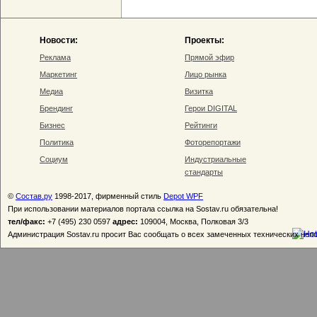
Новости:
Проекты:
Реклама
Прямой эфир
Маркетинг
Лицо рынка
Медиа
Визитка
Брендинг
Герои DIGITAL
Бизнес
Рейтинги
Политика
Фоторепортажи
Социум
Индустриальные
стандарты
©
Состав.ру
1998-2017, фирменный стиль
Depot WPF
При использовании материалов портала ссылка на Sostav.ru обязательна!
тел/факс:
+7 (495) 230 0597
адрес:
109004, Москва, Полковая 3/3
Администрация Sostav.ru просит Вас сообщать о всех замеченных технических неп