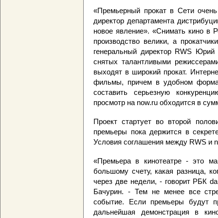
«Премьерный прокат в Сети очень 
директор департамента дистрибуци
новое явление». «Снимать кино в Р
производство велики, а прокатчики
генеральный директор RWS Юрий С
снятых талантливыми режиссерами
выходят в широкий прокат. Интерн
фильмы, причем в удобном форма
составить серьезную конкуренци
просмотр на now.ru обходится в сумм
Проект стартует во второй полови
премьеры пока держится в секрете
Условия соглашения между RWS и no
«Премьера в кинотеатре - это ма
большому счету, какая разница, ко
через две недели, - говорит РБК d
Бачурин. - Тем не менее все стр
событие. Если премьеры будут пр
дальнейшая демонстрация в кино