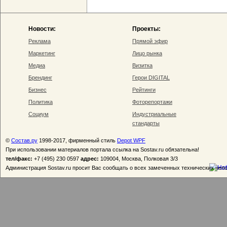
Новости:
Проекты:
Реклама
Прямой эфир
Маркетинг
Лицо рынка
Медиа
Визитка
Брендинг
Герои DIGITAL
Бизнес
Рейтинги
Политика
Фоторепортажи
Социум
Индустриальные
стандарты
©
Состав.ру
1998-2017, фирменный стиль
Depot WPF
При использовании материалов портала ссылка на Sostav.ru обязательна!
тел/факс:
+7 (495) 230 0597
адрес:
109004, Москва, Полковая 3/3
Администрация Sostav.ru просит Вас сообщать о всех замеченных технических неп