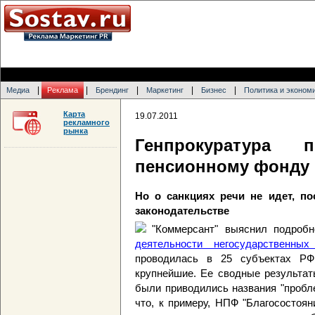
|
|
|
|
|
Медиа
Реклама
Брендинг
Маркетинг
Бизнес
Политика и эконом
Карта
19.07.2011
рекламного
рынка
Генпрокуратура п
пенсионному фонду
Но о санкциях речи не идет, п
законодательстве
"Коммерсант" выяснил подроб
деятельности негосударственны
проводилась в 25 субъектах Р
крупнейшие. Ее сводные результат
были приводились названия "пробл
что, к примеру, НПФ "Благосостоя