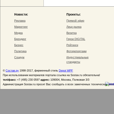
Новости:
Проекты:
Реклама
Прямой эфир
Маркетинг
Лицо рынка
Медиа
Визитка
Брендинг
Герои DIGITAL
Бизнес
Рейтинги
Политика
Фоторепортажи
Социум
Индустриальные
стандарты
©
Состав.ру
1998-2017, фирменный стиль
Depot WPF
При использовании материалов портала ссылка на Sostav.ru обязательна!
тел/факс:
+7 (495) 230 0597
адрес:
109004, Москва, Полковая 3/3
Администрация Sostav.ru просит Вас сообщать о всех замеченных технических неп