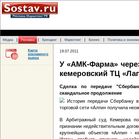
|
|
|
|
|
Медиа
Реклама
Брендинг
Маркетинг
Бизнес
Политика и эконом
Карта
19.07.2011
рекламного
рынка
У «АМК-Фарма» чере
кемеровский ТЦ «Ла
Сделка по передаче "Сбербан
скандальное продолжение
История передачи Сбербанку в
торговой сети «Алпи» получила не
В Арбитражный суд Кемерова по
признании недействительным догов
крупнейших объектов «Алпи» - ке