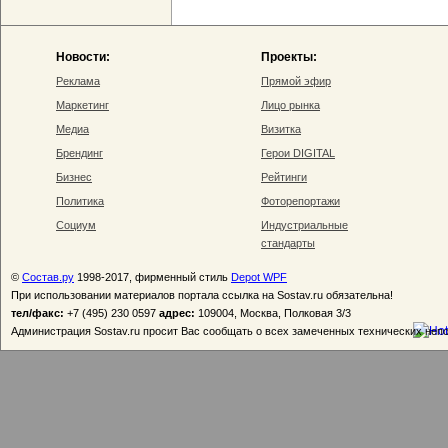
Новости:
Проекты:
Реклама
Прямой эфир
Маркетинг
Лицо рынка
Медиа
Визитка
Брендинг
Герои DIGITAL
Бизнес
Рейтинги
Политика
Фоторепортажи
Социум
Индустриальные
стандарты
©
Состав.ру
1998-2017, фирменный стиль
Depot WPF
При использовании материалов портала ссылка на Sostav.ru обязательна!
тел/факс:
+7 (495) 230 0597
адрес:
109004, Москва, Полковая 3/3
Администрация Sostav.ru просит Вас сообщать о всех замеченных технических неп