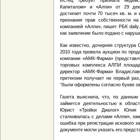
Истец требует признать недей
Капиталом» и «Алпи» от 29 дек
достигает почти 70 тысяч кв. м. и
признания прав собственности н
компанией «Алпи», пишет РБК daily.
как заявление было подано с наруш
Как известно, дочерняя структура
2010 года провела аукцион по прод
компании «АМК-Фарма» (представля
торговых комплекса АЛПИ площад
директор «АМК-Фарма» Владислав 
претензии получает не первый раз
"были оформлены согласно букве за
Газета выяснила, что, по данным
займется деятельностью в области
Юрист «Тройки Диалог» Юлия 
сталкивалась с делами «Алпи», зам
ошибка при регистрации искового за
документе могли указать его предст