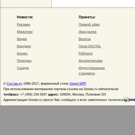
Новости:
Проекты:
Реклама
Прямой эфир
Маркетинг
Лицо рынка
Медиа
Визитка
Брендинг
Герои DIGITAL
Бизнес
Рейтинги
Политика
Фоторепортажи
Социум
Индустриальные
стандарты
©
Состав.ру
1998-2017, фирменный стиль
Depot WPF
При использовании материалов портала ссылка на Sostav.ru обязательна!
тел/факс:
+7 (495) 230 0597
адрес:
109004, Москва, Полковая 3/3
Администрация Sostav.ru просит Вас сообщать о всех замеченных технических неп