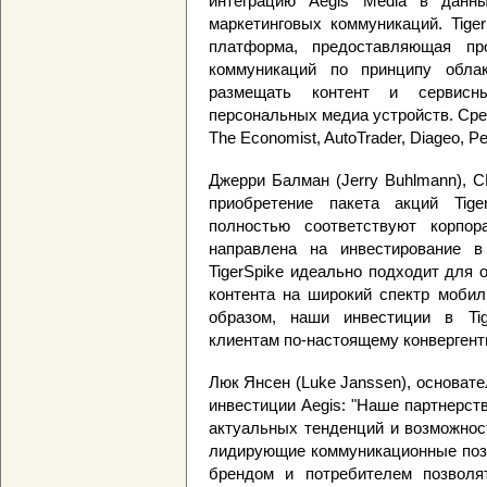
интеграцию Aegis Media в данн
маркетинговых коммуникаций. Tige
платформа, предоставляющая пр
коммуникаций по принципу облак
размещать контент и сервисн
персональных медиа устройств. Среди
The Economist, AutoTrader, Diageo, Pe
Джерри Балман (Jerry Buhlmann), C
приобретение пакета акций Tiger
полностью соответствуют корпора
направлена на инвестирование в
TigerSpike идеально подходит для 
контента на широкий спектр мобил
образом, наши инвестиции в Tig
клиентам по-настоящему конвергент
Люк Янсен (Luke Janssen), основате
инвестиции Aegis: "Наше партнерств
актуальных тенденций и возможнос
лидирующие коммуникационные пози
брендом и потребителем позволя