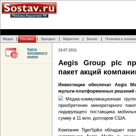
|
|
|
|
|
Медиа
Реклама
Брендинг
Маркетинг
Бизнес
Политика и эконом
Карта
19.07.2011
рекламного
рынка
Aegis Group plc п
пакет акций компании
Инвестиции обеспечат Aegis M
мульти-платформенных решений 
Медиа-коммуникационная груп
приобретении миноритарного пакет
лидирующего поставщика мобильн
сумму в 11 млн. долларов США.
Компания TigerSpike обладает хо