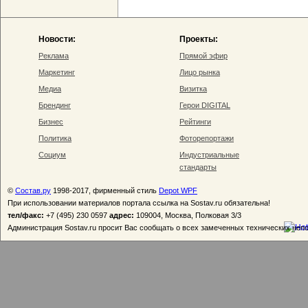
Новости:
Проекты:
Реклама
Прямой эфир
Маркетинг
Лицо рынка
Медиа
Визитка
Брендинг
Герои DIGITAL
Бизнес
Рейтинги
Политика
Фоторепортажи
Социум
Индустриальные
стандарты
©
Состав.ру
1998-2017, фирменный стиль
Depot WPF
При использовании материалов портала ссылка на Sostav.ru обязательна!
тел/факс:
+7 (495) 230 0597
адрес:
109004, Москва, Полковая 3/3
Администрация Sostav.ru просит Вас сообщать о всех замеченных технических неп