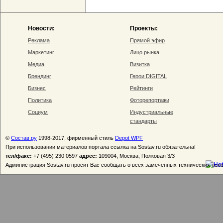
Новости:
Проекты:
Реклама
Прямой эфир
Маркетинг
Лицо рынка
Медиа
Визитка
Брендинг
Герои DIGITAL
Бизнес
Рейтинги
Политика
Фоторепортажи
Социум
Индустриальные
стандарты
©
Состав.ру
1998-2017, фирменный стиль
Depot WPF
При использовании материалов портала ссылка на Sostav.ru обязательна!
тел/факс:
+7 (495) 230 0597
адрес:
109004, Москва, Полковая 3/3
Администрация Sostav.ru просит Вас сообщать о всех замеченных технических неп