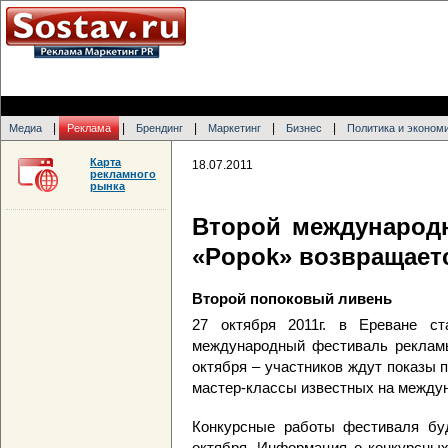
|
|
|
|
|
Медиа
Реклама
Брендинг
Маркетинг
Бизнес
Политика и эконом
Карта
18.07.2011
рекламного
рынка
Второй международ
«Popok» возвращает
Второй попоковый ливень
27 октября 2011г. в Ереване с
международный фестиваль рекламы
октября – участников ждут показы 
мастер-классы известных на между
Конкурсные работы фестиваля буд
октября. Информация о конкурсных