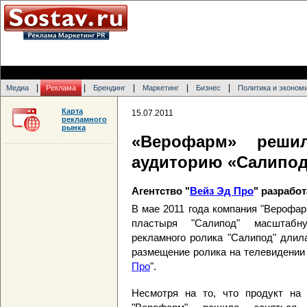
|
|
|
|
|
Медиа
Реклама
Брендинг
Маркетинг
Бизнес
Политика и эконом
Карта
15.07.2011
рекламного
рынка
«Верофарм» реши
аудиторию «Салипод
Агентство "
Вейз Эд Про
" разрабо
В мае 2011 года компания "Верофар
пластыря "Салипод" масштабн
рекламного ролика "Салипод" длил
размещение ролика на телевидении
Про
".
Несмотря на то, что продукт на 