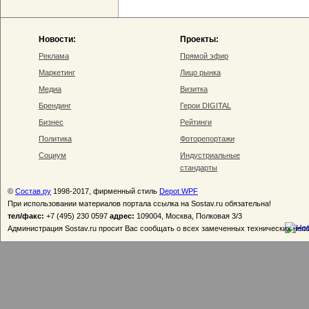
Новости:
Проекты:
Реклама
Прямой эфир
Маркетинг
Лицо рынка
Медиа
Визитка
Брендинг
Герои DIGITAL
Бизнес
Рейтинги
Политика
Фоторепортажи
Социум
Индустриальные
стандарты
©
Состав.ру
1998-2017, фирменный стиль
Depot WPF
При использовании материалов портала ссылка на Sostav.ru обязательна!
тел/факс:
+7 (495) 230 0597
адрес:
109004, Москва, Полковая 3/3
Администрация Sostav.ru просит Вас сообщать о всех замеченных технических неп