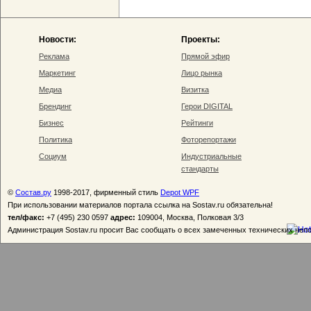
Новости:
Проекты:
Реклама
Прямой эфир
Маркетинг
Лицо рынка
Медиа
Визитка
Брендинг
Герои DIGITAL
Бизнес
Рейтинги
Политика
Фоторепортажи
Социум
Индустриальные
стандарты
©
Состав.ру
1998-2017, фирменный стиль
Depot WPF
При использовании материалов портала ссылка на Sostav.ru обязательна!
тел/факс:
+7 (495) 230 0597
адрес:
109004, Москва, Полковая 3/3
Администрация Sostav.ru просит Вас сообщать о всех замеченных технических неп