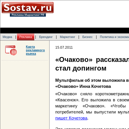
|
|
|
|
|
Медиа
Реклама
Брендинг
Маркетинг
Бизнес
Политика и эконом
Карта
15.07.2011
рекламного
рынка
«Очаково» рассказал
стал допингом
Мультфильм об этом выложила в 
«Очаково» Инна Кочетова
«Очаково» сняло короткометраж
«Квасенок». Его выложила в своем
маркетингу «Очаково». «Чтоб
потребителей, мы выпустили мульт
пишет Кочетова
.