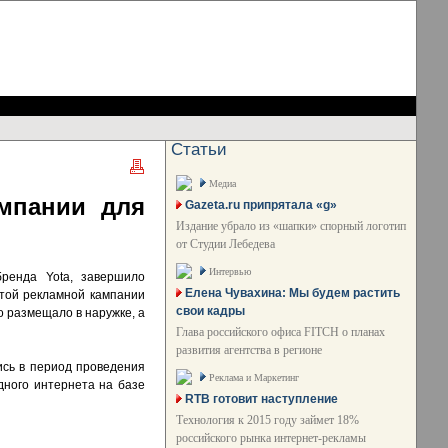
Статьи
Медиа
ампании для
Gazeta.ru припрятала «g»
Издание убрало из «шапки» спорный логотип
от Студии Лебедева
Интервью
бренда Yota, завершило
Елена Чувахина: Мы будем растить
этой рекламной кампании
свои кадры
о размещало в наружке, а
Глава российского офиса FITCH о планах
развития агентства в регионе
ись в период проведения
Реклама и Маркетинг
дного интернета на базе
RTB готовит наступление
Технология к 2015 году займет 18%
российского рынка интернет-рекламы