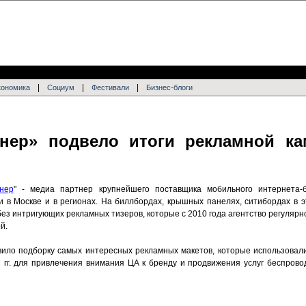
|
|
|
кономика
Социум
Фестивали
Бизнес-блоги
йнер» подвело итоги рекламной к
нер
" - медиа партнер крупнейшего поставщика мобильного интернета-
 в Москве и в регионах. На биллбордах, крышных панелях, ситибордах в 
 без интригующих рекламных тизеров, которые с 2010 года агентство регулярн
й.
вило подборку самых интересных рекламных макетов, которые использовал
 гг. для привлечения внимания ЦА к бренду и продвижения услуг беспрово