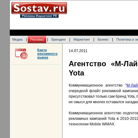
|
|
|
|
|
Медиа
Реклама
Брендинг
Маркетинг
Бизнес
Политика и э
Карта
14.07.2011
рекламного
рынка
Агентство «М-Ла
Yota
Коммуникационное агентство "
М-Лай
очередной флайт рекламной кампании
присутствовал только сам бренд Yota,
их смысл для многих оставался загадко
Коммуникационное агентство подгото
рекламных кампаний Yota в 2010-2011
технологии Mobile WiMAX.