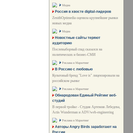
Медиа
Россия в хвосте digital-лидеров
ZenithOptimedia оценила крупнейшие рынки
новых медиа
Медиа
Новостные сайты теряют
аудиторию
Послевыборный спад сказался на
политических и бизнес-СМИ
Реклама и Маркетинг
В Россию с любовью
Культовый бренд "Love is" лицензировали на
российском рынке
Реклама и Маркетинг
Обнародован Единый Рейтинг веб-
студий
В первой тройке - Студия Артемия Лебедева,
Actis Wunderman и ADV/web-engineering
Реклама и Маркетинг
Авторы Angry Birds заработают на
России