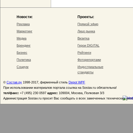
Новости:
Проекты:
Реклама
Прямой эфир
Маркетинг
Лицо рынка
Медиа
Визитка
Брендинг
Герои DIGITAL
Бизнес
Рейтинги
Политика
Фоторепортажи
Социум
Индустриальные
стандарты
©
Состав.ру
1998-2017, фирменный стиль
Depot WPF
При использовании материалов портала ссылка на Sostav.ru обязательна!
тел/факс:
+7 (495) 230 0597
адрес:
109004, Москва, Полковая 3/3
Администрация Sostav.ru просит Вас сообщать о всех замеченных технических неп