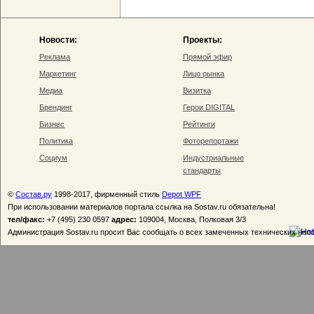
Новости:
Проекты:
Реклама
Прямой эфир
Маркетинг
Лицо рынка
Медиа
Визитка
Брендинг
Герои DIGITAL
Бизнес
Рейтинги
Политика
Фоторепортажи
Социум
Индустриальные
стандарты
©
Состав.ру
1998-2017, фирменный стиль
Depot WPF
При использовании материалов портала ссылка на Sostav.ru обязательна!
тел/факс:
+7 (495) 230 0597
адрес:
109004, Москва, Полковая 3/3
Администрация Sostav.ru просит Вас сообщать о всех замеченных технических неп