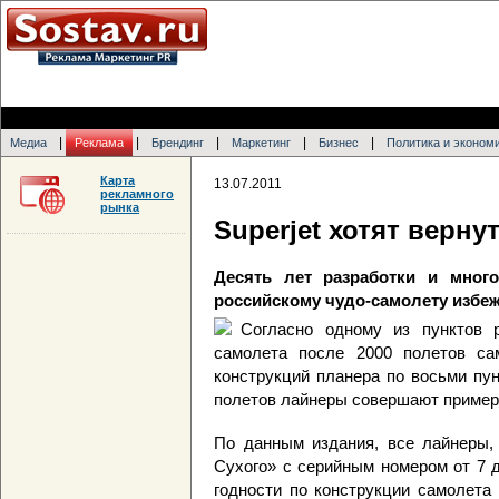
|
|
|
|
|
Медиа
Реклама
Брендинг
Маркетинг
Бизнес
Политика и эконом
Карта
13.07.2011
рекламного
рынка
Superjet хотят верну
Десять лет разработки и мног
российскому чудо-самолету избе
Согласно одному из пунктов р
самолета после 2000 полетов са
конструкций планера по восьми пу
полетов лайнеры совершают примерн
По данным издания, все лайнеры,
Сухого» с серийным номером от 7 д
годности по конструкции самолета