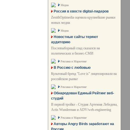
Медиа
Россия в хвосте digital-лидеров
ZenithOptimedia оценила крупнейшие рынки
новых медиа
Медиа
Новостные сайты теряют
аудиторию
Послевыборный спад сказался на
политических и бизнес-СМИ
Реклама и Маркетинг
В Россию с любовью
Культовый бренд "Love is" лицензировали на
российском рынке
Реклама и Маркетинг
Обнародован Единый Рейтинг веб-
студий
В первой тройке - Студия Артемия Лебедева,
Actis Wunderman и ADV/web-engineering
Реклама и Маркетинг
Авторы Angry Birds заработают на
России