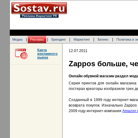
|
|
|
|
|
Медиа
Реклама
Брендинг
Маркетинг
Бизнес
Политика и э
Карта
12.07.2011
рекламного
рынка
Zappos больше, ч
Онлайн обувной магазин раздел мод
Серия принтов для онлайн магазина 
постерах креаторы изобразили трех де
Созданный в 1999 году интернет-маг
возврата покупок. Изначально Zappos 
2009 году интернет-компания
Amazon 