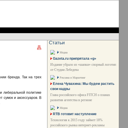
Статьи
Медиа
Gazeta.ru припрятала «g»
Издание убрало из «шапки» спорный логотип
от Студии Лебедева
нии бренда. Так на трех
Реклама и Маркетинг
Елена Чувахина: Мы будем растить
свои кадры
 и либеральной политике
Глава российского офиса FITCH о планах
т сумок и аксессуаров. В
развития агентства в регионе
.
Медиа
RTB готовит наступление
Технология к 2015 году займет 18%
российского рынка интернет-рекламы