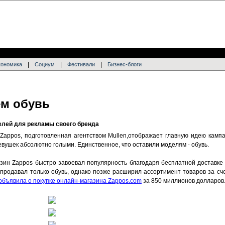
|
|
|
кономика
Социум
Фестивали
Бизнес-блоги
ем обувь
елей для рекламы своего бренда
Zappos, подготовленная агентством Mullen,отображает главную идею кампа
вушек абсолютно голыми. Единственное, что оставили моделям - обувь.
азин Zappos быстро завоевал популярность благодаря бесплатной доставке
продавал только обувь, однако позже расширил ассортимент товаров за сче
объявила о покупке онлайн-магазина Zappos.com
за 850 миллионов долларов