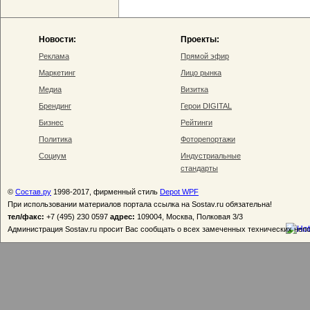
Новости:
Проекты:
Реклама
Прямой эфир
Маркетинг
Лицо рынка
Медиа
Визитка
Брендинг
Герои DIGITAL
Бизнес
Рейтинги
Политика
Фоторепортажи
Социум
Индустриальные
стандарты
©
Состав.ру
1998-2017, фирменный стиль
Depot WPF
При использовании материалов портала ссылка на Sostav.ru обязательна!
тел/факс:
+7 (495) 230 0597
адрес:
109004, Москва, Полковая 3/3
Администрация Sostav.ru просит Вас сообщать о всех замеченных технических неп