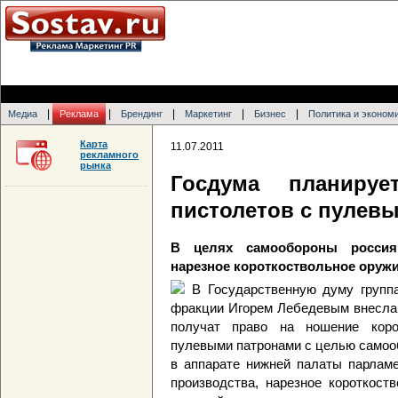
|
|
|
|
|
Медиа
Реклама
Брендинг
Маркетинг
Бизнес
Политика и эконом
Карта
11.07.2011
рекламного
рынка
Госдума планируе
пистолетов с пулев
В целях самообороны россиян
нарезное короткоствольное оруж
В Государственную думу групп
фракции Игорем Лебедевым внесла 
получат право на ношение корот
пулевыми патронами с целью само
в аппарате нижней палаты парламе
производства, нарезное короткост