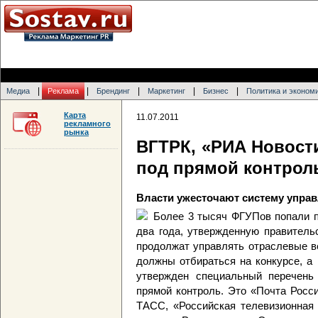
|
|
|
|
|
Медиа
Реклама
Брендинг
Маркетинг
Бизнес
Политика и эконом
Карта
11.07.2011
рекламного
рынка
ВГТРК, «РИА Новост
под прямой контрол
Власти ужесточают систему упра
Более 3 тысяч ФГУПов попали 
два года, утвержденную правитель
продолжат управлять отраслевые в
должны отбираться на конкурсе, а 
утвержден специальный перечень
прямой контроль. Это «Почта Росс
ТАСС, «Российская телевизионная 