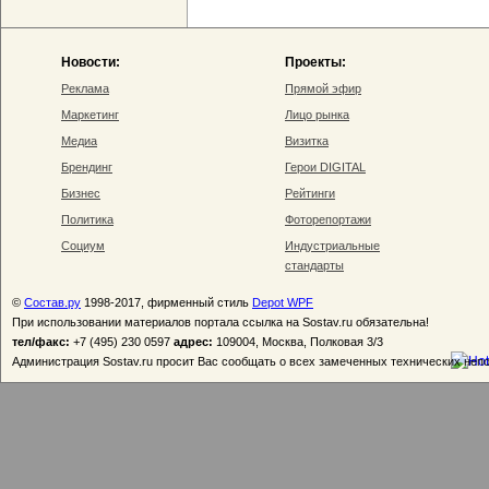
Новости:
Проекты:
Реклама
Прямой эфир
Маркетинг
Лицо рынка
Медиа
Визитка
Брендинг
Герои DIGITAL
Бизнес
Рейтинги
Политика
Фоторепортажи
Социум
Индустриальные
стандарты
©
Состав.ру
1998-2017, фирменный стиль
Depot WPF
При использовании материалов портала ссылка на Sostav.ru обязательна!
тел/факс:
+7 (495) 230 0597
адрес:
109004, Москва, Полковая 3/3
Администрация Sostav.ru просит Вас сообщать о всех замеченных технических неп