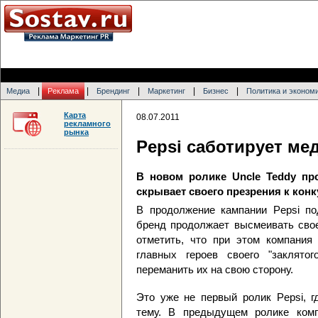
|
|
|
|
|
Медиа
Реклама
Брендинг
Маркетинг
Бизнес
Политика и эконом
Карта
08.07.2011
рекламного
рынка
Pepsi саботирует ме
В новом ролике Uncle Teddy пр
скрывает своего презрения к конк
В продолжение кампании Pepsi по
бренд продолжает высмеивать своег
отметить, что при этом компания 
главных героев своего "заклято
переманить их на свою сторону.
Это уже не первый ролик Pepsi, г
тему. В предыдущем ролике комп