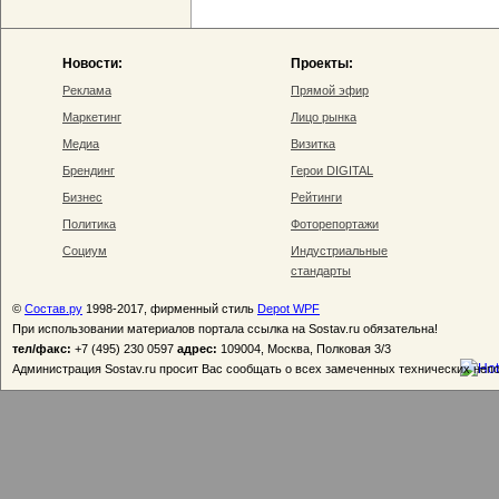
Новости:
Проекты:
Реклама
Прямой эфир
Маркетинг
Лицо рынка
Медиа
Визитка
Брендинг
Герои DIGITAL
Бизнес
Рейтинги
Политика
Фоторепортажи
Социум
Индустриальные
стандарты
©
Состав.ру
1998-2017, фирменный стиль
Depot WPF
При использовании материалов портала ссылка на Sostav.ru обязательна!
тел/факс:
+7 (495) 230 0597
адрес:
109004, Москва, Полковая 3/3
Администрация Sostav.ru просит Вас сообщать о всех замеченных технических неп