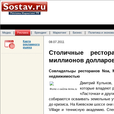
|
|
|
|
|
Медиа
Реклама
Брендинг
Маркетинг
Бизнес
Политика и эконом
Карта
08.07.2011
рекламного
рынка
Столичные рестор
миллионов долларов
Совладельцы ресторанов Noa, 
недвижимостью
Дмитрий Кульков,
которые владеют р
Фото с сайта lenta.ru
«Ласточка» и друг
собираются осваивать земельные у
до кризиса. На Киевском шоссе они 
Village и теннисную академию. Сп