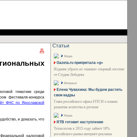
Статьи
Медиа
гиональных
Gazeta.ru припрятала «g»
Издание убрало из «шапки» спорный логотип
от Студии Лебедева
Интервью
Елена Чувахина: Мы будем растить
оговой тематике среди
свои кадры
ром фестиваля-конкурса
Глава российского офиса FITCH о планах
айт ФНС по Ярославской
развития агентства в регионе
Медиа
добство, и доказать, что
RTB готовит наступление
Технология к 2015 году займет 18%
российского рынка интернет-рекламы
Федеральной налоговой