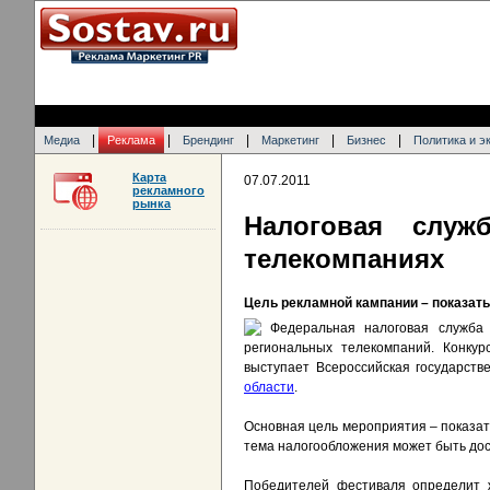
|
|
|
|
|
Медиа
Реклама
Брендинг
Маркетинг
Бизнес
Политика и э
Карта
07.07.2011
рекламного
рынка
Налоговая служ
телекомпаниях
Цель рекламной кампании – показат
Федеральная налоговая служба
региональных телекомпаний. Конку
выступает Всероссийская государст
области
.
Основная цель мероприятия – показать
тема налогообложения может быть дос
Победителей фестиваля определит 