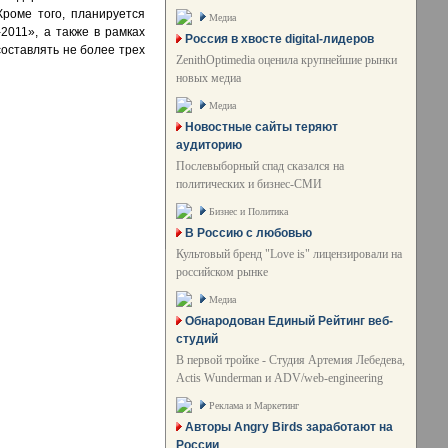
роме того, планируется
Медиа
011», а также в рамках
Россия в хвосте digital-лидеров
оставлять не более трех
ZenithOptimedia оценила крупнейшие рынки
новых медиа
Медиа
Новостные сайты теряют
аудиторию
Послевыборный спад сказался на
политических и бизнес-СМИ
Бизнес и Политика
В Россию с любовью
Культовый бренд "Love is" лицензировали на
российском рынке
Медиа
Обнародован Единый Рейтинг веб-
студий
В первой тройке - Студия Артемия Лебедева,
Actis Wunderman и ADV/web-engineering
Реклама и Маркетинг
Авторы Angry Birds заработают на
России