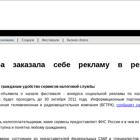
|
|
|
кономика
Социум
Фестивали
Бизнес-блоги
ба заказала себе рекламу в ре
ь гражданам удобство сервисов налоговой службы
 объявила о начале фестиваля - конкурса социальной рекламы по нал
рс будет проходить до 30 октября 2011 года. Информационным партне
венная телевизионная и радиовещательная компания (ВГТРК),
сообщает с
 налогоплательщикам, какие сервисы предоставляет ФНС России и в чем их у
тупна и понятна любому гражданину.
жюри, состоящее из представителей федеральных СМИ и специалистов 