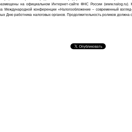
размещены на официальном Интернет-сайте ФНС России (www.nalog.ru). К
на Международной конференции «Налогообложение – современный взгляд-2
ых Дню работника налоговых органов. Продолжительность роликов должна с