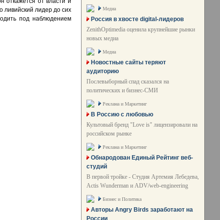
н откажется от власти и
Медиа
 ливийский лидер до сих
ходить под наблюдением
Россия в хвосте digital-лидеров
ZenithOptimedia оценила крупнейшие рынки
новых медиа
Медиа
Новостные сайты теряют
аудиторию
Послевыборный спад сказался на
политических и бизнес-СМИ
Реклама и Маркетинг
В Россию с любовью
Культовый бренд "Love is" лицензировали на
российском рынке
Реклама и Маркетинг
Обнародован Единый Рейтинг веб-
студий
В первой тройке - Студия Артемия Лебедева,
Actis Wunderman и ADV/web-engineering
Бизнес и Политика
Авторы Angry Birds заработают на
России