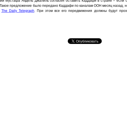
вии Мустафа Абдель Джалиль согласен оставить Каддафи в стране – если о
Такое предложение было передано Каддафи по каналам ООН месяц назад, но
т
The Daily Telegraph
. При этом все его передвижения должны будут про