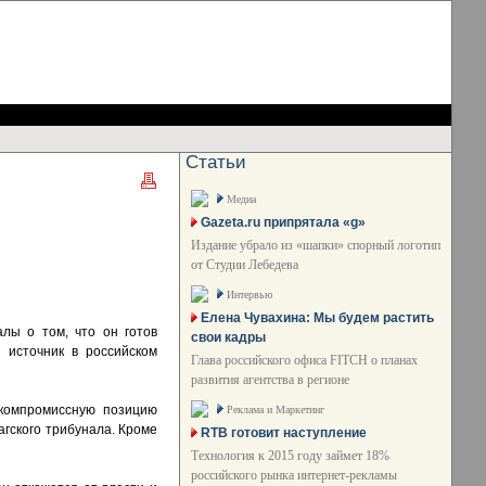
Статьи
Медиа
Gazeta.ru припрятала «g»
Издание убрало из «шапки» спорный логотип
от Студии Лебедева
Интервью
Елена Чувахина: Мы будем растить
лы о том, что он готов
свои кадры
 источник в российском
Глава российского офиса FITCH о планах
развития агентства в регионе
 компромиссную позицию
Реклама и Маркетинг
агского трибунала. Кроме
RTB готовит наступление
Технология к 2015 году займет 18%
российского рынка интернет-рекламы