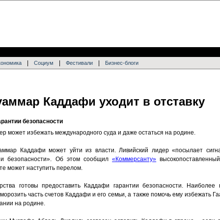
|
|
|
кономика
Социум
Фестивали
Бизнес-блоги
уаммар Каддафи уходит в отставку
арантии безопасности
ер может избежать международного суда и даже остаться на родине.
аммар Каддафи может уйти из власти. Ливийский лидер «посылает сигна
тии безопасности». Об этом сообщил
«Коммерсанту»
высокопоставленный
кте может наступить перелом.
арства готовы предоставить Каддафи гарантии безопасности. Наиболее
орозить часть счетов Каддафи и его семьи, а также помочь ему избежать Га
вании на родине.