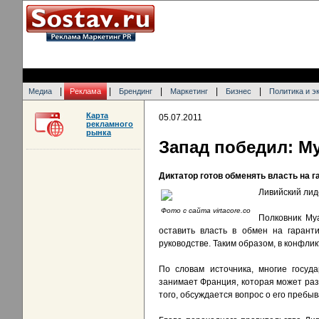
|
|
|
|
|
Медиа
Реклама
Брендинг
Маркетинг
Бизнес
Политика и э
Карта
05.07.2011
рекламного
рынка
Запад победил: М
Диктатор готов обменять власть на г
Ливийский лид
Фото с сайта virtacore.co
Полковник Му
оставить власть в обмен на гаран
руководстве. Таким образом, в конфли
По словам источника, многие госуд
занимает Франция, которая может разм
того, обсуждается вопрос о его пребы