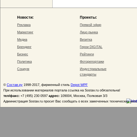
Новости:
Проекты:
Реклама
Прямой эфир
Маркетинг
Лицо рынка
Медиа
Визитка
Брендинг
Герои DIGITAL
Бизнес
Рейтинги
Политика
Фоторепортажи
Социум
Индустриальные
стандарты
©
Состав.ру
1998-2017, фирменный стиль
Depot WPF
При использовании материалов портала ссылка на Sostav.ru обязательна!
тел/факс:
+7 (495) 230 0597
адрес:
109004, Москва, Полковая 3/3
Администрация Sostav.ru просит Вас сообщать о всех замеченных технических неп