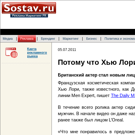
|
|
|
|
|
Медиа
Реклама
Брендинг
Маркетинг
Бизнес
Политика и эконом
Карта
05.07.2011
рекламного
рынка
Потому что Хью Лори
Британский актер стал новым лиц
Французская косметическая компан
Хью Лори, также известного, как Д
линии Men Expert, пишет
The Daily Ma
В течение всего ролика актер сид
мужчин. В начале видео он даже н
ранее также был лицом L’Oreal.
«Что мне понравилось в предложен