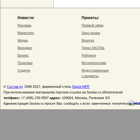
Новости:
Проекты:
Реклама
Прямой эфир
Маркетинг
Лицо рынка
Медиа
Визитка
Брендинг
Герои DIGITAL
Бизнес
Рейтинги
Политика
Фоторепортажи
Социум
Индустриальные
стандарты
©
Состав.ру
1998-2017, фирменный стиль
Depot WPF
При использовании материалов портала ссылка на Sostav.ru обязательна!
тел/факс:
+7 (495) 230 0597
адрес:
109004, Москва, Полковая 3/3
Администрация Sostav.ru просит Вас сообщать о всех замеченных технических неп