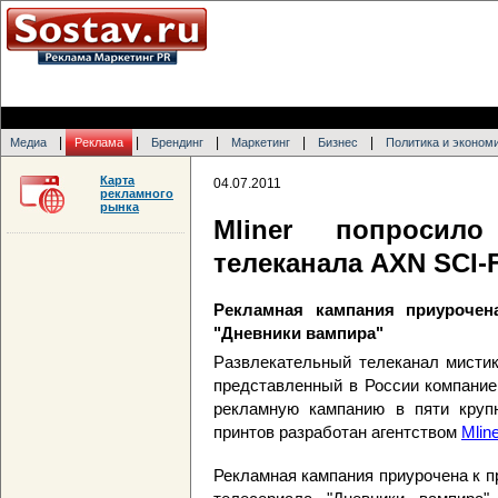
|
|
|
|
|
Медиа
Реклама
Брендинг
Маркетинг
Бизнес
Политика и эконом
Карта
04.07.2011
рекламного
рынка
Mliner попросил
телеканала AXN SCI-F
Рекламная кампания приурочен
"Дневники вампира"
Развлекательный телеканал мистик
представленный в России компанией 
рекламную кампанию в пяти крупн
принтов разработан агентством
Mline
Рекламная кампания приурочена к п