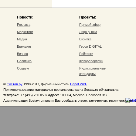
Новости:
Проекты:
Реклама
Прямой эфир
Маркетинг
Лицо рынка
Медиа
Визитка
Брендинг
Герои DIGITAL
Бизнес
Рейтинги
Политика
Фоторепортажи
Социум
Индустриальные
стандарты
©
Состав.ру
1998-2017, фирменный стиль
Depot WPF
При использовании материалов портала ссылка на Sostav.ru обязательна!
тел/факс:
+7 (495) 230 0597
адрес:
109004, Москва, Полковая 3/3
Администрация Sostav.ru просит Вас сообщать о всех замеченных технических неп