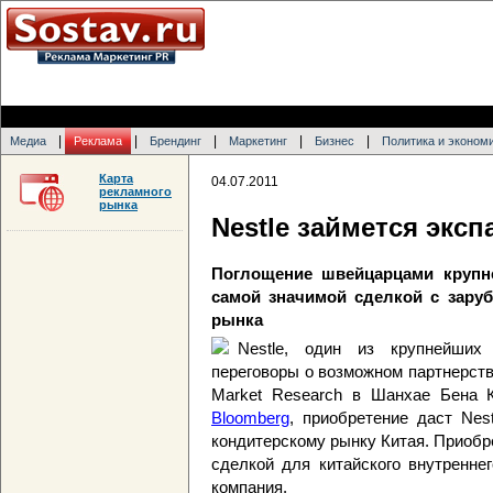
|
|
|
|
|
Медиа
Реклама
Брендинг
Маркетинг
Бизнес
Политика и эконом
Карта
04.07.2011
рекламного
рынка
Nestle займется эксп
Поглощение швейцарцами крупне
самой значимой сделкой с заруб
рынка
Nestle, один из крупнейших
переговоры о возможном партнерств
Market Research в Шанхае Бена К
Bloomberg
, приобретение даст Nes
кондитерскому рынку Китая. Приобр
сделкой для китайского внутренне
компания.