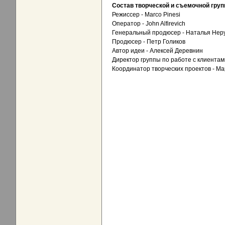
Состав творческой и съемочной гру
Режиссер - Marco Pinesi
Оператор - John Alfirevich
Генеральный продюсер - Наталья Нер
Продюсер - Петр Голиков
Автор идеи - Алексей Деревнин
Директор группы по работе с клиента
Координатор творческих проектов - М