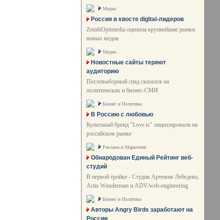
Медиа
Россия в хвосте digital-лидеров
ZenithOptimedia оценила крупнейшие рынки
новых медиа
Медиа
Новостные сайты теряют
аудиторию
Послевыборный спад сказался на
политических и бизнес-СМИ
Бизнес и Политика
В Россию с любовью
Культовый бренд "Love is" лицензировали на
российском рынке
Реклама и Маркетинг
Обнародован Единый Рейтинг веб-
студий
В первой тройке - Студия Артемия Лебедева,
Actis Wunderman и ADV/web-engineering
Бизнес и Политика
Авторы Angry Birds заработают на
России