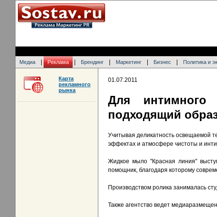
|
|
|
|
|
Медиа
Реклама
Брендинг
Маркетинг
Бизнес
Политика и э
Карта
01.07.2011
рекламного
рынка
Для интимного
подходящий обра
Учитывая деликатность освещаемой те
эффектах и атмосфере чистоты и инти
Жидкое мыло "Красная линия" высту
помощник, благодаря которому соврем
Производством ролика занималась ст
Также агентство ведет медиаразмещен