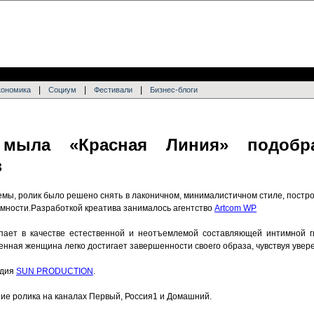
|
|
|
кономика
Социум
Фестивали
Бизнес-блоги
 мыла «Красная Линия» подобр
з
мы, ролик было решено снять в лаконичном, минималистичном стиле, постро
мности.Разработкой креатива занималось агентство
Artcom WP
пает в качестве естественной и неотъемлемой составляющей интимной г
енная женщина легко достигает завершенности своего образа, чувствуя увер
удия
SUN PRODUCTION
.
ие ролика на каналах Первый, Россия1 и Домашний.