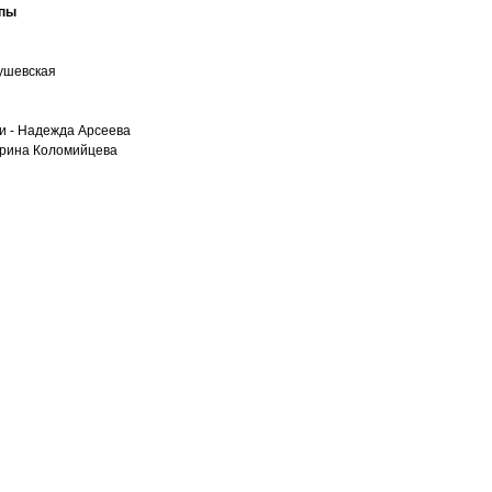
ппы
ушевская
ми - Надежда Арсеева
арина Коломийцева