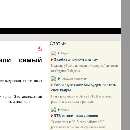
Статьи
Медиа
али самый
Gazeta.ru припрятала «g»
Издание убрало из «шапки» спорный логотип
от Студии Лебедева
Реклама и Маркетинг
ив видеоряд на световых
Елена Чувахина: Мы будем растить
свои кадры
Глава российского офиса FITCH о планах
игиены. Это деликатный
развития агентства в регионе
енность и комфорт.
Медиа
RTB готовит наступление
Технология к 2015 году займет 18%
российского рынка интернет-рекламы