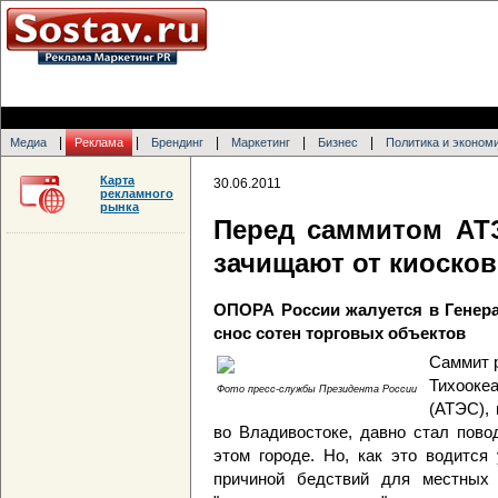
|
|
|
|
|
Медиа
Реклама
Брендинг
Маркетинг
Бизнес
Политика и эконом
Карта
30.06.2011
рекламного
рынка
Перед саммитом АТ
зачищают от киоско
ОПОРА России жалуется в Генер
снос сотен торговых объектов
Саммит р
Тихооке
Фото пресс-службы Президента России
(АТЭС),
во Владивостоке, давно стал пово
этом городе. Но, как это водится
причиной бедствий для местных 