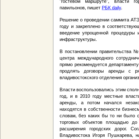
"гостевом маршруте", власти г
павильонов, пишет
РБК daily
.
Решение о проведении саммита АТЭ
году и закреплено в соответствую
введение упрощенной процедуры и
инфраструктуры.
В постановлении правительства №7
центра международного сотрудниче
прямо рекомендуется департаменту
продлять договоры аренды с ря
владивостокского отделения органи
Власти воспользовались этим сполн
год, и в 2010 году местные власт
аренды, а потом начался незак
находятся в собственности бизнесме
словам, без каких бы то ни было 
торговых объектов площадью до
расширения городских дорог. Со
Владивостока Игоря Пушкарева, н