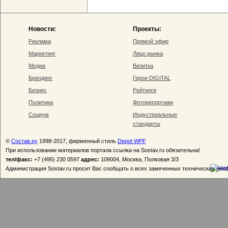
Новости:
Проекты:
Реклама
Прямой эфир
Маркетинг
Лицо рынка
Медиа
Визитка
Брендинг
Герои DIGITAL
Бизнес
Рейтинги
Политика
Фоторепортажи
Социум
Индустриальные
стандарты
©
Состав.ру
1998-2017, фирменный стиль
Depot WPF
При использовании материалов портала ссылка на Sostav.ru обязательна!
тел/факс:
+7 (495) 230 0597
адрес:
109004, Москва, Полковая 3/3
Администрация Sostav.ru просит Вас сообщать о всех замеченных технических неп