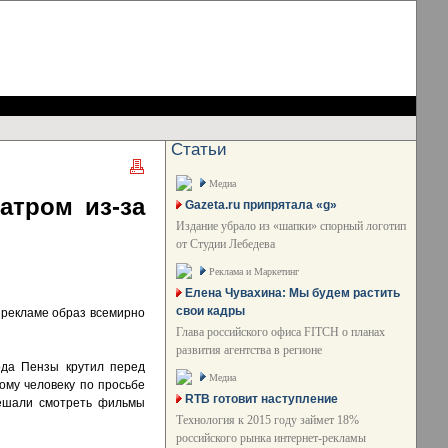
Статьи
Медиа
атром из-за
Gazeta.ru припрятала «g»
Издание убрало из «шапки» спорный логотип
от Студии Лебедева
Реклама и Маркетинг
Елена Чувахина: Мы будем растить
свои кадры
й рекламе образ всемирно
Глава российского офиса FITCH о планах
развития агентства в регионе
рода Пензы крутил перед
Медиа
ому человеку по просьбе
RTB готовит наступление
мешали смотреть фильмы
Технология к 2015 году займет 18%
российского рынка интернет-рекламы