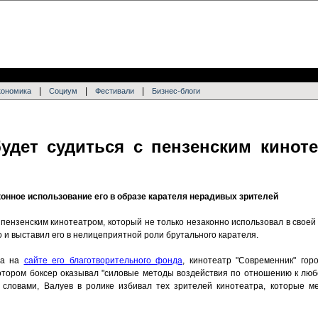
|
|
|
кономика
Социум
Фестивали
Бизнес-блоги
удет судиться с пензенским киноте
конное использование его в образе карателя нерадивых зрителей
 пензенским кинотеатром, который не только незаконно использовал в свое
 и выставил его в нелицеприятной роли брутального карателя.
ва на
сайте его благотворительного фонда
, кинотеатр "Современник" го
котором боксер оказывал "силовые методы воздействия по отношению к люб
и словами, Валуев в ролике избивал тех зрителей кинотеатра, которые 