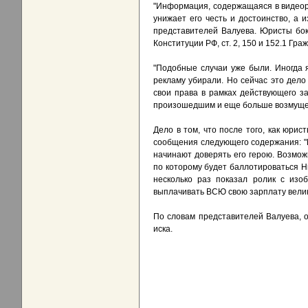
"Информация, содержащаяся в видеоро
унижает его честь и достоинство, а 
представителей Валуева. Юристы бокс
Конституции РФ, ст. 2, 150 и 152.1 Гр
"Подобные случаи уже были. Иногда 
рекламу убирали. Но сейчас это дело
свои права в рамках действующего з
произошедшим и еще больше возмущен
Дело в том, что после того, как юри
сообщения следующего содержания: "П
начинают доверять его герою. Возмож
по которому будет баллотироваться Ни
несколько раз показал ролик с изо
выплачивать ВСЮ свою зарплату велик
По словам представителей Валуева, о
иска.