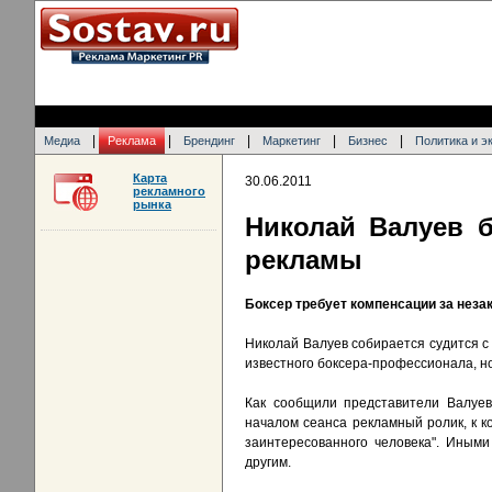
|
|
|
|
|
Медиа
Реклама
Брендинг
Маркетинг
Бизнес
Политика и э
Карта
30.06.2011
рекламного
рынка
Николай Валуев б
рекламы
Боксер требует компенсации за неза
Николай Валуев собирается судится с
известного боксера-профессионала, но
Как сообщили представители Валуе
началом сеанса рекламный ролик, к 
заинтересованного человека". Иным
другим.