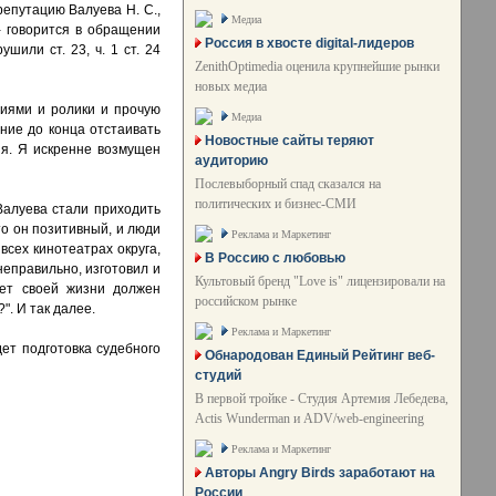
епутацию Валуева Н. С.,
Медиа
 - говорится в обращении
Россия в хвосте digital-лидеров
или ст. 23, ч. 1 ст. 24
ZenithOptimedia оценила крупнейшие рынки
новых медиа
ниями и ролики и прочую
Медиа
ние до конца отстаивать
Новостные сайты теряют
ия. Я искренне возмущен
аудиторию
Послевыборный спад сказался на
политических и бизнес-СМИ
Валуева стали приходить
то он позитивный, и люди
Реклама и Маркетинг
всех кинотеатрах округа,
В Россию с любовью
неправильно, изготовил и
Культовый бренд "Love is" лицензировали на
лет своей жизни должен
российском рынке
. И так далее.
Реклама и Маркетинг
дет подготовка судебного
Обнародован Единый Рейтинг веб-
студий
В первой тройке - Студия Артемия Лебедева,
Actis Wunderman и ADV/web-engineering
Реклама и Маркетинг
Авторы Angry Birds заработают на
России