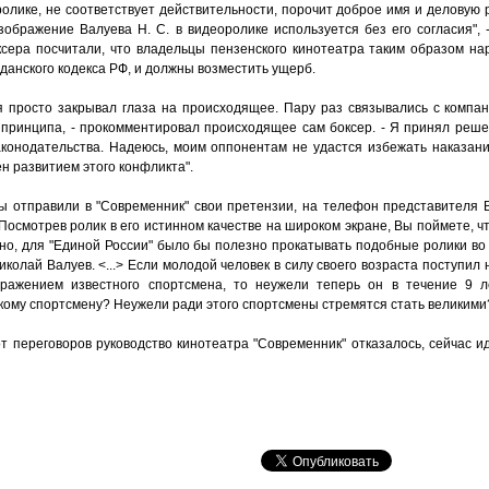
лике, не соответствует действительности, порочит доброе имя и деловую р
изображение Валуева Н. С. в видеоролике используется без его согласия",
ера посчитали, что владельцы пензенского кинотеатра таким образом наруш
ажданского кодекса РФ, и должны возместить ущерб.
я просто закрывал глаза на происходящее. Пару раз связывались с компа
 принципа, - прокомментировал происходящее сам боксер. - Я принял реше
аконодательства. Надеюсь, моим оппонентам не удастся избежать наказан
 развитием этого конфликта".
сты отправили в "Современник" свои претензии, на телефон представителя 
осмотрев ролик в его истинном качестве на широком экране, Вы поймете, ч
но, для "Единой России" было бы полезно прокатывать подобные ролики во 
колай Валуев. <...> Если молодой человек в силу своего возраста поступил 
бражением известного спортсмена, то неужели теперь он в течение 9 
ому спортсмену? Неужели ради этого спортсмены стремятся стать великими?"
т переговоров руководство кинотеатра "Современник" отказалось, сейчас и