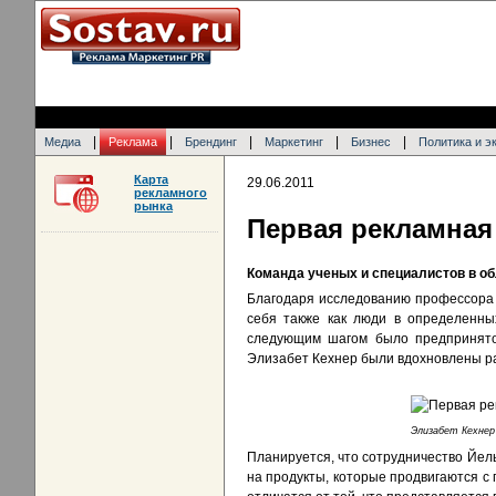
|
|
|
|
|
Медиа
Реклама
Брендинг
Маркетинг
Бизнес
Политика и э
Карта
29.06.2011
рекламного
рынка
Первая рекламная
Команда ученых и специалистов в о
Благодаря исследованию профессора Л
себя также как люди в определенных
следующим шагом было предпринято 
Элизабет Кехнер были вдохновлены ра
Элизабет Кехнер
Планируется, что сотрудничество Йель
на продукты, которые продвигаются с 