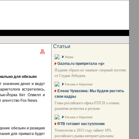
Статьи
Медиа
Gazeta.ru припрятала «g»
Издание убрало из «шапки» спорный логотип
от Студии Лебедева
иально для обезьян
 значение денег и ведут
Реклама и Маркетинг
аркетологи встретились,
Елена Чувахина: Мы будем растить
Нью-Йорка Кит Олвелл и
свои кадры
 агентство Fox News.
Глава российского офиса FITCH о планах
развития агентства в регионе
Реклама и Маркетинг
RTB готовит наступление
едение обезьян и реакцию
Технология к 2015 году займет 18%
мпания для примата будет
российского рынка интернет-рекламы