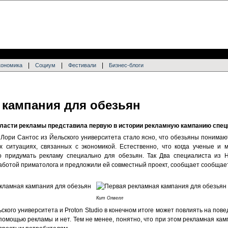
|
|
|
кономика
Социум
Фестивали
Бизнес-блоги
 кампания для обезьян
бласти рекламы представила первую в истории рекламную кампанию спец
ори Сантос из Йельского университета стало ясно, что обезьяны понимают
 ситуациях, связанных с экономикой. Естественно, что когда ученые и м
придумать рекламу специально для обезьян. Так Два специалиста из 
ботой приматолога и предложили ей совместный проект, сообщает сообщает
Кит Олвелл
ского университета и Proton Studio в конечном итоге может повлиять на пов
помощью рекламы и нет. Тем не менее, понятно, что при этом рекламная ка