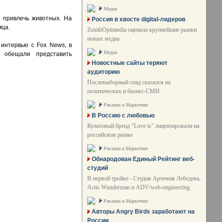
Медиа
 привлечь животных. На
Россия в хвосте digital-лидеров
мца.
ZenithOptimedia оценила крупнейшие рынки
новых медиа
 интервью с Fox News, в
Медиа
 обещали представить
Новостные сайты теряют
аудиторию
Послевыборный спад сказался на
политических и бизнес-СМИ
Реклама и Маркетинг
В Россию с любовью
Культовый бренд "Love is" лицензировали на
российском рынке
Реклама и Маркетинг
Обнародован Единый Рейтинг веб-
студий
В первой тройке - Студия Артемия Лебедева,
Actis Wunderman и ADV/web-engineering
Реклама и Маркетинг
Авторы Angry Birds заработают на
России