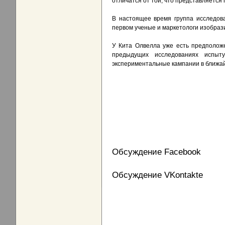
отличатся от той, что представляется
В настоящее время группа исследова
первом ученые и маркетологи изобраз
У Кита Олвелла уже есть предположе
предыдущих исследованиях испыт
экспериментальные кампании в ближа
Обсуждение Facebook
Обсуждение VKontakte