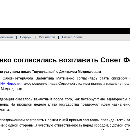
|
|
|
кономика
Социум
Фестивали
Бизнес-блоги
нко согласилась возглавить Совет 
 но уступила после "шушуканья" с Дмитрием Медведевым
р Санкт-Петербурга Валентина Матвиенко согласилась стать спикером
РИА Новости
, такое решение глава Северной столицы приняла накануне пос
 Медведевым.
ерации оказалось вакантным после того, как петербургские единороссы 
нова. На прошлой неделе глава государства поддержал идею назначен
мента.
с предложением возглавить СовФед к ней прибыл зам главы президентской 
ие: с одной стороны, я чувствую ответственность перед городом, с другой ст