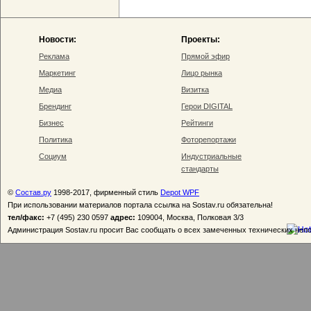
Новости:
Проекты:
Реклама
Прямой эфир
Маркетинг
Лицо рынка
Медиа
Визитка
Брендинг
Герои DIGITAL
Бизнес
Рейтинги
Политика
Фоторепортажи
Социум
Индустриальные
стандарты
©
Состав.ру
1998-2017, фирменный стиль
Depot WPF
При использовании материалов портала ссылка на Sostav.ru обязательна!
тел/факс:
+7 (495) 230 0597
адрес:
109004, Москва, Полковая 3/3
Администрация Sostav.ru просит Вас сообщать о всех замеченных технических неп