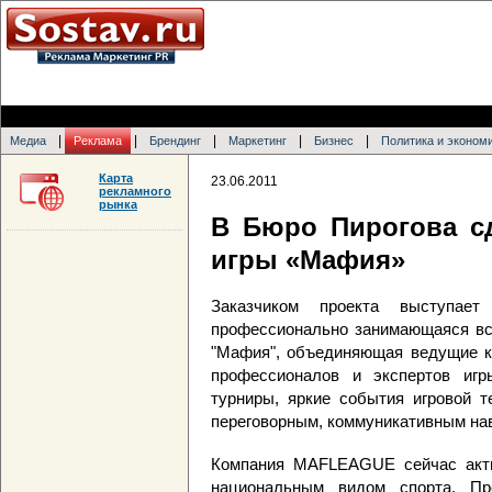
|
|
|
|
|
Медиа
Реклама
Брендинг
Маркетинг
Бизнес
Политика и эконом
Карта
23.06.2011
рекламного
рынка
В Бюро Пирогова сд
игры «Мафия»
Заказчиком проекта выступае
профессионально занимающаяся все
"Мафия", объединяющая ведущие кл
профессионалов и экспертов игр
турниры, яркие события игровой т
переговорным, коммуникативным нав
Компания MAFLEAGUE сейчас акти
национальным видом спорта. Пр