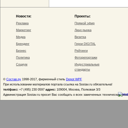
Новости:
Проекты:
Реклама
Прямой эфир
Маркетинг
Лицо рынка
Медиа
Визитка
Брендинг
Герои DIGITAL
Бизнес
Рейтинги
Политика
Фоторепортажи
Социум
Индустриальные
стандарты
©
Состав.ру
1998-2017, фирменный стиль
Depot WPF
При использовании материалов портала ссылка на Sostav.ru обязательна!
тел/факс:
+7 (495) 230 0597
адрес:
109004, Москва, Полковая 3/3
Администрация Sostav.ru просит Вас сообщать о всех замеченных технических неп