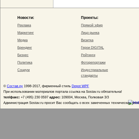
Новости:
Проекты:
Реклама
Прямой эфир
Маркетинг
Лицо рынка
Медиа
Визитка
Брендинг
Герои DIGITAL
Бизнес
Рейтинги
Политика
Фоторепортажи
Социум
Индустриальные
стандарты
©
Состав.ру
1998-2017, фирменный стиль
Depot WPF
При использовании материалов портала ссылка на Sostav.ru обязательна!
тел/факс:
+7 (495) 230 0597
адрес:
109004, Москва, Полковая 3/3
Администрация Sostav.ru просит Вас сообщать о всех замеченных технических неп