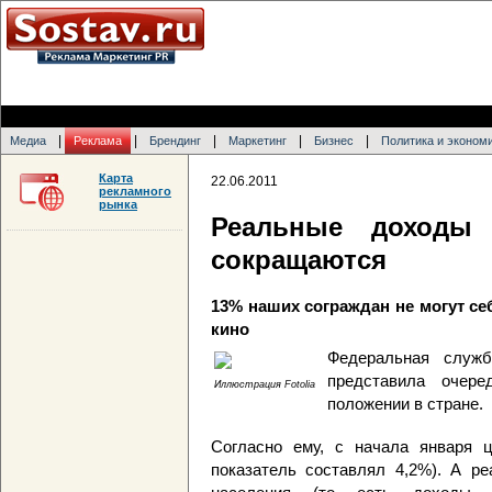
|
|
|
|
|
Медиа
Реклама
Брендинг
Маркетинг
Бизнес
Политика и эконом
Карта
22.06.2011
рекламного
рынка
Реальные доходы 
сокращаются
13% наших сограждан не могут се
кино
Федеральная служба
представила очер
Иллюстрация Fotolia
положении в стране.
Согласно ему, с начала января 
показатель составлял 4,2%). А р