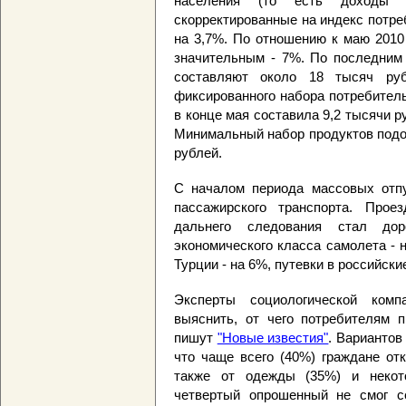
населения (то есть доходы 
скорректированные на индекс потре
на 3,7%. По отношению к маю 2010
значительным - 7%. По последним 
составляют около 18 тысяч ру
фиксированного набора потребитель
в конце мая составила 9,2 тысячи р
Минимальный набор продуктов подор
рублей.
С началом периода массовых отп
пассажирского транспорта. Прое
дальнего следования стал до
экономического класса самолета - 
Турции - на 6%, путевки в российски
Эксперты социологической ком
выяснить, от чего потребителям п
пишут
"Новые известия"
. Вариантов
что чаще всего (40%) граждане от
также от одежды (35%) и некот
четвертый опрошенный не смог с