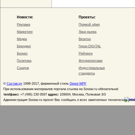
Новости:
Проекты:
Реклама
Прямой эфир
Маркетинг
Лицо рынка
Медиа
Визитка
Брендинг
Герои DIGITAL
Бизнес
Рейтинги
Политика
Фоторепортажи
Социум
Индустриальные
стандарты
©
Состав.ру
1998-2017, фирменный стиль
Depot WPF
При использовании материалов портала ссылка на Sostav.ru обязательна!
тел/факс:
+7 (495) 230 0597
адрес:
109004, Москва, Полковая 3/3
Администрация Sostav.ru просит Вас сообщать о всех замеченных технических неп