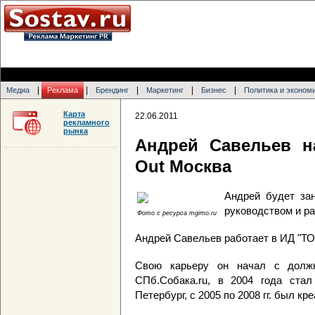
|
|
|
|
|
Медиа
Реклама
Брендинг
Маркетинг
Бизнес
Политика и эконом
Карта
22.06.2011
рекламного
рынка
Андрей Савельев н
Out Москва
Андрей будет за
руководством и ра
Фото с ресурса mgimo.ru
Андрей Савельев работает в ИД "ТОП
Свою карьеру он начал с должн
СПб.Собака.ru, в 2004 года ста
Петербург, с 2005 по 2008 гг. был к