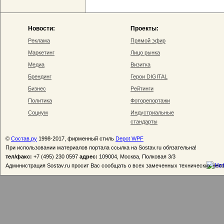
Новости:
Проекты:
Реклама
Прямой эфир
Маркетинг
Лицо рынка
Медиа
Визитка
Брендинг
Герои DIGITAL
Бизнес
Рейтинги
Политика
Фоторепортажи
Социум
Индустриальные
стандарты
©
Состав.ру
1998-2017, фирменный стиль
Depot WPF
При использовании материалов портала ссылка на Sostav.ru обязательна!
тел/факс:
+7 (495) 230 0597
адрес:
109004, Москва, Полковая 3/3
Администрация Sostav.ru просит Вас сообщать о всех замеченных технических неп