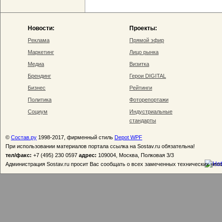
Новости:
Проекты:
Реклама
Прямой эфир
Маркетинг
Лицо рынка
Медиа
Визитка
Брендинг
Герои DIGITAL
Бизнес
Рейтинги
Политика
Фоторепортажи
Социум
Индустриальные
стандарты
©
Состав.ру
1998-2017, фирменный стиль
Depot WPF
При использовании материалов портала ссылка на Sostav.ru обязательна!
тел/факс:
+7 (495) 230 0597
адрес:
109004, Москва, Полковая 3/3
Администрация Sostav.ru просит Вас сообщать о всех замеченных технических неп