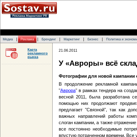
|
|
|
|
|
Медиа
Реклама
Брендинг
Маркетинг
Бизнес
Политика и эконом
Карта
21.06.2011
рекламного
рынка
У «Авроры» всё скл
Фотографии для новой кампании 
В продолжение рекламной кампани
"
Аврора
" в рамках тендера на созда
весной 2011, была разработана с
помощью них продолжают продвига
предлагает "Связной", так как до
важных направлений работы компа
слоган кампании, а также отражени
все постоянно необходимые потре
впустую потраченном времени. Все 