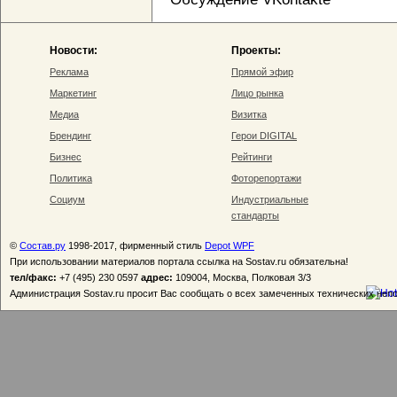
Новости:
Проекты:
Реклама
Прямой эфир
Маркетинг
Лицо рынка
Медиа
Визитка
Брендинг
Герои DIGITAL
Бизнес
Рейтинги
Политика
Фоторепортажи
Социум
Индустриальные
стандарты
©
Состав.ру
1998-2017, фирменный стиль
Depot WPF
При использовании материалов портала ссылка на Sostav.ru обязательна!
тел/факс:
+7 (495) 230 0597
адрес:
109004, Москва, Полковая 3/3
Администрация Sostav.ru просит Вас сообщать о всех замеченных технических неп