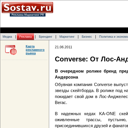
|
|
|
|
|
Медиа
Реклама
Брендинг
Маркетинг
Бизнес
Политика и эконом
Карта
21.06.2011
рекламного
рынка
Converse: От Лос-Ан
В очередном ролике бренд пре
Андерсона
Обувная компания Converse выпуст
звезды скейтборда. В ролике под н
покидает свой дом в Лос-Анджелес
Вегас.
В надежных кедах KA-ONE скейт
оживленные трассы, пустыню
присоединившихся друзей и фанатов