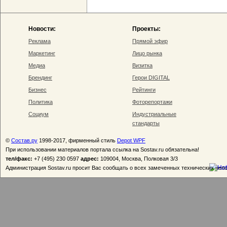
Новости:
Проекты:
Реклама
Прямой эфир
Маркетинг
Лицо рынка
Медиа
Визитка
Брендинг
Герои DIGITAL
Бизнес
Рейтинги
Политика
Фоторепортажи
Социум
Индустриальные
стандарты
©
Состав.ру
1998-2017, фирменный стиль
Depot WPF
При использовании материалов портала ссылка на Sostav.ru обязательна!
тел/факс:
+7 (495) 230 0597
адрес:
109004, Москва, Полковая 3/3
Администрация Sostav.ru просит Вас сообщать о всех замеченных технических неп