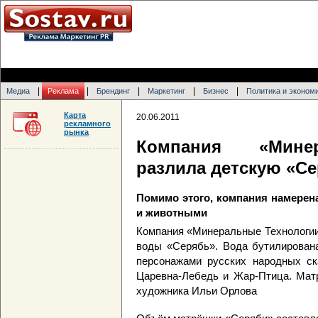
|
|
|
|
|
Медиа
Реклама
Брендинг
Маркетинг
Бизнес
Политика и эконом
Карта
20.06.2011
рекламного
рынка
Компания «Минер
разлила детскую «С
Помимо этого, компания намерен
и животными
Компания «Минеральные Технологии
воды «Серябь». Вода бутилирован
персонажами русских народных ск
Царевна-Лебедь и Жар-Птица. Матр
художника Ильи Орлова