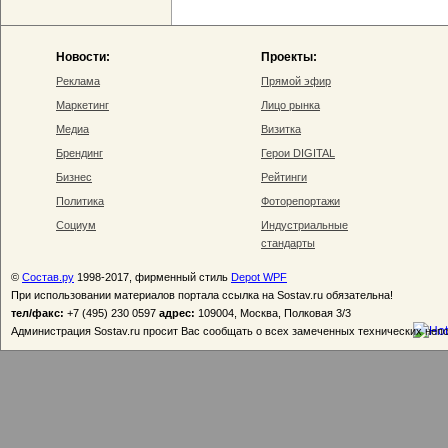
Новости:
Проекты:
Реклама
Прямой эфир
Маркетинг
Лицо рынка
Медиа
Визитка
Брендинг
Герои DIGITAL
Бизнес
Рейтинги
Политика
Фоторепортажи
Социум
Индустриальные
стандарты
©
Состав.ру
1998-2017, фирменный стиль
Depot WPF
При использовании материалов портала ссылка на Sostav.ru обязательна!
тел/факс:
+7 (495) 230 0597
адрес:
109004, Москва, Полковая 3/3
Администрация Sostav.ru просит Вас сообщать о всех замеченных технических неп