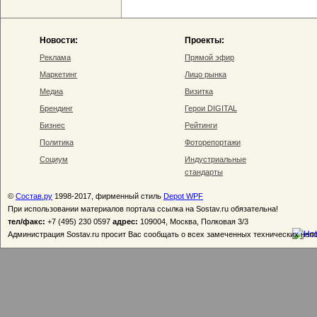
Новости:
Проекты:
Реклама
Прямой эфир
Маркетинг
Лицо рынка
Медиа
Визитка
Брендинг
Герои DIGITAL
Бизнес
Рейтинги
Политика
Фоторепортажи
Социум
Индустриальные
стандарты
©
Состав.ру
1998-2017, фирменный стиль
Depot WPF
При использовании материалов портала ссылка на Sostav.ru обязательна!
тел/факс:
+7 (495) 230 0597
адрес:
109004, Москва, Полковая 3/3
Администрация Sostav.ru просит Вас сообщать о всех замеченных технических неп