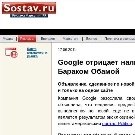
|
|
|
|
|
Медиа
Реклама
Брендинг
Маркетинг
Бизнес
Политика и эконом
Карта
17.06.2011
рекламного
рынка
Google отрицает нал
Бараком Обамой
Объявление, сделанное по новой
и только на одном сайте
Компания Google разослала сво
объяснила, что недавняя предвы
выполненная по новой, еще не вв
является результатом эксклюзивно
пишет американский
портал Politico
.