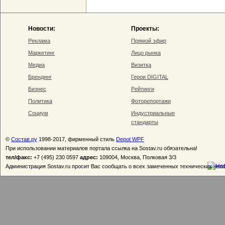
Новости:
Проекты:
Реклама
Прямой эфир
Маркетинг
Лицо рынка
Медиа
Визитка
Брендинг
Герои DIGITAL
Бизнес
Рейтинги
Политика
Фоторепортажи
Социум
Индустриальные
стандарты
©
Состав.ру
1998-2017, фирменный стиль
Depot WPF
При использовании материалов портала ссылка на Sostav.ru обязательна!
тел/факс:
+7 (495) 230 0597
адрес:
109004, Москва, Полковая 3/3
Администрация Sostav.ru просит Вас сообщать о всех замеченных технических неп