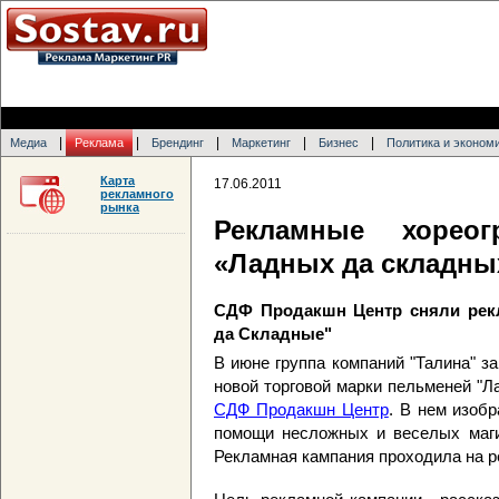
|
|
|
|
|
Медиа
Реклама
Брендинг
Маркетинг
Бизнес
Политика и эконом
Карта
17.06.2011
рекламного
рынка
Рекламные хорео
«Ладных да складны
СДФ Продакшн Центр сняли рек
да Складные"
В июне группа компаний "Талина" 
новой торговой марки пельменей "Л
СДФ Продакшн Центр
. В нем изоб
помощи несложных и веселых маги
Рекламная кампания проходила на 