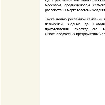
Цель рекламной кампании - расска
массовом среднеценовом сегме
разработаны маркетологами холдинг
Также целью рекламной кампании я
пельменей "Ладные да Складн
приготовления охлажденного
животноводческих предприятиях хол