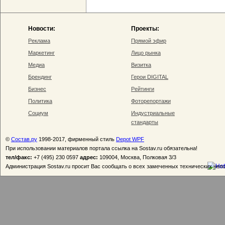
Новости:
Проекты:
Реклама
Прямой эфир
Маркетинг
Лицо рынка
Медиа
Визитка
Брендинг
Герои DIGITAL
Бизнес
Рейтинги
Политика
Фоторепортажи
Социум
Индустриальные
стандарты
©
Состав.ру
1998-2017, фирменный стиль
Depot WPF
При использовании материалов портала ссылка на Sostav.ru обязательна!
тел/факс:
+7 (495) 230 0597
адрес:
109004, Москва, Полковая 3/3
Администрация Sostav.ru просит Вас сообщать о всех замеченных технических неп