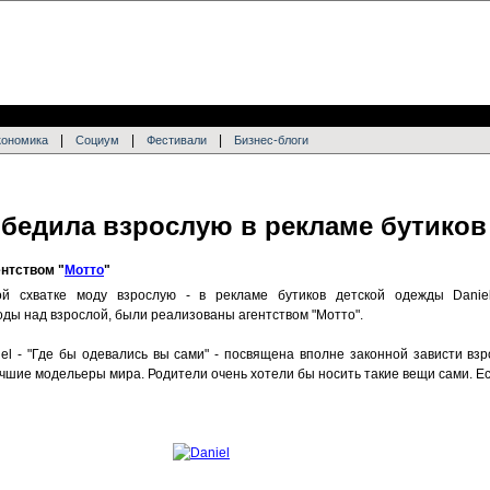
|
|
|
кономика
Социум
Фестивали
Бизнес-блоги
бедила взрослую в рекламе бутиков 
нтством "
Мотто
"
й схватке моду взрослую - в рекламе бутиков детской одежды Daniel
ды над взрослой, были реализованы агентством "Мотто".
l - "Где бы одевались вы сами" - посвящена вполне законной зависти взро
чшие модельеры мира. Родители очень хотели бы носить такие вещи сами. Ес