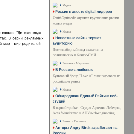
Медиа
Россия в хвосте digital-лидеров
ZenithOptimedia оценила крупнейшие рынки
новых медиа
Медиа
 слогане "Детская мода -
Новостные сайты теряют
стах. В серии рекламных
аудиторию
й мир - мир родителей -
Послевыборный спад сказался на
политических и бизнес-СМИ
Реклама и Маркетинг
В Россию с любовью
Культовый бренд "Love is" лицензировали на
российском рынке
Медиа
Обнародован Единый Рейтинг веб-
студий
В первой тройке - Студия Артемия Лебедева,
Actis Wunderman и ADV/web-engineering
Бизнес и Политика
Авторы Angry Birds заработают на
России