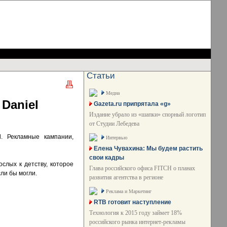
Статьи
Медиа
Daniel
Gazeta.ru припрятала «g»
Издание убрало из «шапки» спорный логотип
от Студии Лебедева
. Рекламные кампании,
Интервью
Елена Чувахина: Мы будем растить
свои кадры
слых к детству, которое
Глава российского офиса FITCH о планах
ли бы могли.
развития агентства в регионе
Реклама и Маркетинг
RTB готовит наступление
Технология к 2015 году займет 18%
российского рынка интернет-рекламы