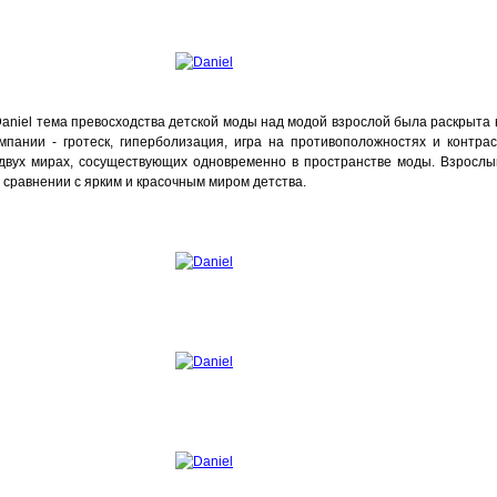
niel тема превосходства детской моды над модой взрослой была раскрыта в
ампании - гротеск, гиперболизация, игра на противоположностях и контра
двух мирах, сосуществующих одновременно в пространстве моды. Взрослы
в сравнении с ярким и красочным миром детства.