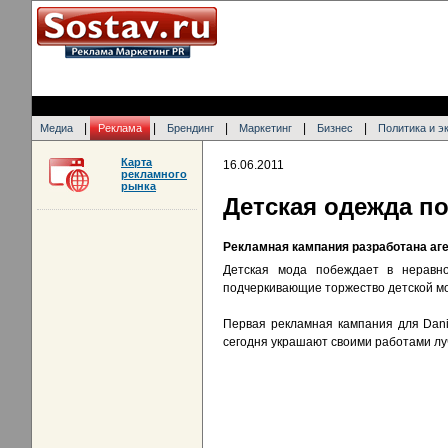
|
|
|
|
|
Медиа
Реклама
Брендинг
Маркетинг
Бизнес
Политика и э
Карта
16.06.2011
рекламного
рынка
Детская одежда по
Рекламная кампания разработана аге
Детская мода побеждает в неравно
подчеркивающие торжество детской мо
Первая рекламная кампания для Danie
сегодня украшают своими работами лу