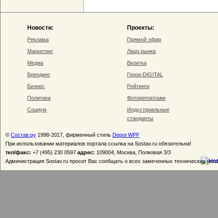
Новости:
Проекты:
Реклама
Прямой эфир
Маркетинг
Лицо рынка
Медиа
Визитка
Брендинг
Герои DIGITAL
Бизнес
Рейтинги
Политика
Фоторепортажи
Социум
Индустриальные
стандарты
©
Состав.ру
1998-2017, фирменный стиль
Depot WPF
При использовании материалов портала ссылка на Sostav.ru обязательна!
тел/факс:
+7 (495) 230 0597
адрес:
109004, Москва, Полковая 3/3
Администрация Sostav.ru просит Вас сообщать о всех замеченных технических неп