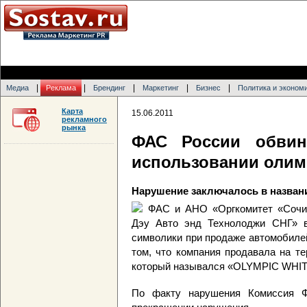
|
|
|
|
|
Медиа
Реклама
Брендинг
Маркетинг
Бизнес
Политика и эконом
Карта
15.06.2011
рекламного
рынка
ФАС России обвин
использовании олим
Нарушение заключалось в названии
ФАС и АНО «Оргкомитет «Сочи
Дэу Авто энд Технолоджи СНГ» в
символики при продаже автомобилей
том, что компания продавала на т
который назывался «OLYMPIC WHI
По факту нарушения Комиссия 