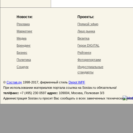
Новости:
Проекты:
Реклама
Прямой эфир
Маркетинг
Лицо рынка
Медиа
Визитка
Брендинг
Герои DIGITAL
Бизнес
Рейтинги
Политика
Фоторепортажи
Социум
Индустриальные
стандарты
©
Состав.ру
1998-2017, фирменный стиль
Depot WPF
При использовании материалов портала ссылка на Sostav.ru обязательна!
тел/факс:
+7 (495) 230 0597
адрес:
109004, Москва, Полковая 3/3
Администрация Sostav.ru просит Вас сообщать о всех замеченных технических неп