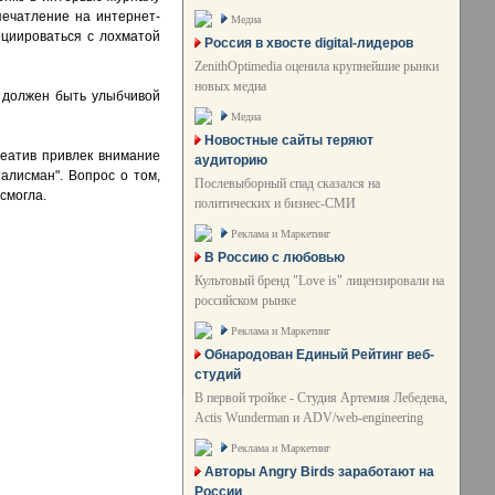
печатление на интернет-
Медиа
оциироваться с лохматой
Россия в хвосте digital-лидеров
ZenithOptimedia оценила крупнейшие рынки
новых медиа
но должен быть улыбчивой
Медиа
Новостные сайты теряют
еатив привлек внимание
аудиторию
алисман". Вопрос о том,
Послевыборный спад сказался на
смогла.
политических и бизнес-СМИ
Реклама и Маркетинг
В Россию с любовью
Культовый бренд "Love is" лицензировали на
российском рынке
Реклама и Маркетинг
Обнародован Единый Рейтинг веб-
студий
В первой тройке - Студия Артемия Лебедева,
Actis Wunderman и ADV/web-engineering
Реклама и Маркетинг
Авторы Angry Birds заработают на
России