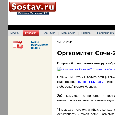
|
|
|
|
|
Медиа
Реклама
Брендинг
Маркетинг
Бизнес
Политика и э
Карта
14.06.2011
рекламного
рынка
Оргкомитет Сочи-2
Вопрос об отчислениях автору изоб
Сочи-2014. Это не только официальн
голосования,
пишет РБК daily
. Плюс
Лебедева" Егором Жгуном.
Зойч, как известно, не вошел в шор
полмиллиона человек, а соответствующ
"В глазах у него олимпийские кольца
державности и духовности", - описы