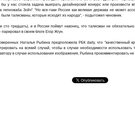
 бы у нас стояла задача выиграть дизайнерский конкурс или произвести в
 гипножаба Зойч". "Но все-таки Россия как великая держава не может асс
 были талисманы, которые исходят из народа", - подытожил чиновник.
или сто тридцать), и в России поймут наконец, что талисман не обязатель
 - парировал в своем блоге Егор Жгун.
веренных Наталья Рыбина предположила РБК daily, что "качественный кр
трировать на всякий случай, чтобы в случае необходимости использовать т
 автору в случае использования изображения, Рыбина прокомментировать не 