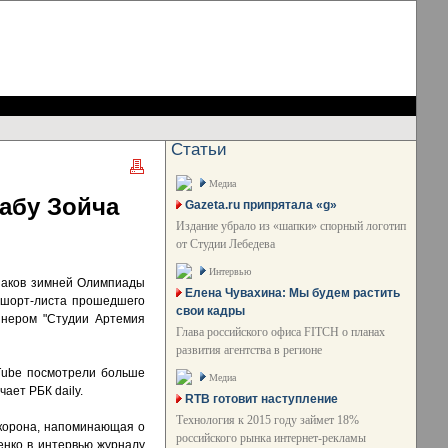
Статьи
Медиа
жабу Зойча
Gazeta.ru припрятала «g»
Издание убрало из «шапки» спорный логотип
от Студии Лебедева
Интервью
наков зимней Олимпиады
Елена Чувахина: Мы будем растить
и шорт-листа прошедшего
свои кадры
йнером "Студии Артемия
Глава российского офиса FITCH о планах
развития агентства в регионе
uTube посмотрели больше
Медиа
ает РБК daily.
RTB готовит наступление
Технология к 2015 году займет 18%
 корона, напоминающая о
российского рынка интернет-рекламы
енко в интервью журналу