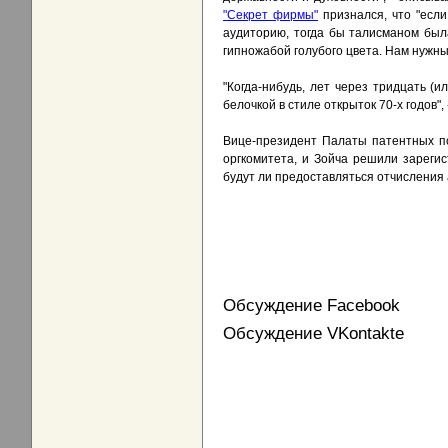
"Секрет фирмы"
признался, что "если
аудиторию, тогда бы талисманом была
гипножабой голубого цвета. Нам нужны
"Когда-нибудь, лет через тридцать (
белочкой в стиле открыток 70-х годов",
Вице-президент Палаты патентных по
оргкомитета, и Зойча решили зарегис
будут ли предоставляться отчисления
Обсуждение Facebook
Обсуждение VKontakte