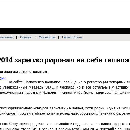
|
|
|
кономика
Социум
Фестивали
Бизнес-блоги
014 зарегистрировал на себя гипно
ражения остается открытым
На сайте Роспатента появилось сообщение о регистрации товарных з
о утвержденные Медведь, Заяц, и Леопард, но и все остальные участник
 несомненный народный фаворит - синяя жаба Зойч, нарисованная диза
т-лист официального конкурса талисман не вошел, хотя ролик Жгуна на Yo
ий сюжет прошел в эфире почти всех ведущих российских телеканалов, отмеч
, способствующие продвижению олимпийских идеалов, а на голове - царская
вал Жгун свое творение. Президент оргкомитета Сочи-2014 Дмитрий Черныш